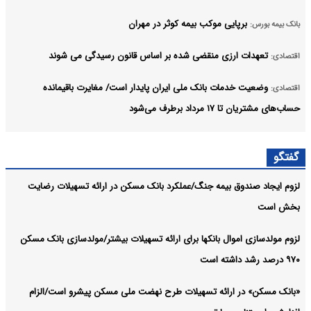
برپایی موکب بیمه کوثر در مهران
بانک بیمه بورس:
تعهدات ارزی منقضی شده بر اساس قانون رسیدگی می شوند
اقتصادی:
وضعیت خدمات بانک ملی ایران پایدار است/ مغایرت‌ باقیمانده
اقتصادی:
حساب‌های مشتریان تا ۱۷ مرداد برطرف می‌شود
ورود ۵۸۶ میلیارد تومان پول حقیقی به صندوق‌های طلا
اقتصادی:
گفتگو
متخلفان دریافت تسهیلات با اسناد متقلبانه به مراجع قضایی معرفی
اقتصادی:
لزوم ایجاد صندوق بیمه جنگ/عملکرد بانک مسکن در ارائه تسهیلات رضایت
می‌شوند
بخش است
آرشیو
لزوم مولدسازی اموال بانکها برای ارائه تسهیلات بیشتر/مولدسازی بانک مسکن
۹۷۰ درصد رشد داشته است
«بانک مسکن» در ارائه تسهیلات طرح نهضت ملی مسکن پیشرو است/الزام