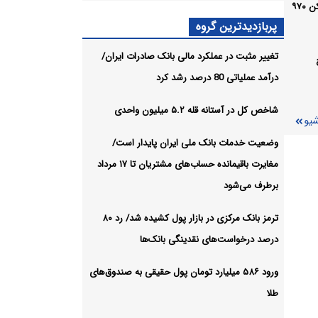
تسهیلات بیشتر/مولدسازی بانک مسکن ۹۷۰
اسناد
پربازدیدترین گروه
وند
تغییر مثبت در عملکرد مالی بانک صادرات ایران/
له ۵.۲
درآمد عملیاتی 80 درصد رشد کرد
شیو
شاخص کل در آستانه قله ۵.۲ میلیون واحدی
شیو
وضعیت خدمات بانک ملی ایران پایدار است/
مغایرت‌ باقیمانده حساب‌های مشتریان تا ۱۷ مرداد
برطرف می‌شود
ترمز بانک مرکزی در بازار پول کشیده شد/ رد ۸۰
درصد درخواست‌های نقدینگی بانک‌ها
ورود ۵۸۶ میلیارد تومان پول حقیقی به صندوق‌های
طلا