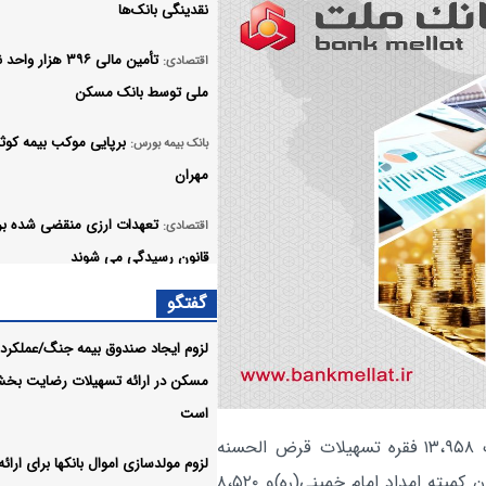
نقدینگی بانک‌ها
تأمین مالی ۳۹۶ هزار 
اقتصادی:
ملی توسط بانک مسکن
برپایی موکب بیمه کوثر
بانک بیمه بورس:
مهران
تعهدات ارزی منقضی شده ب
اقتصادی:
قانون رسیدگی می شوند
گفتگو
وضعیت خدمات بانک ملی ای
اقتصادی:
پایدار است/ مغایرت‌ باقیمانده حساب‌
لزوم ایجاد صندوق بیمه جنگ/عملکرد 
مشتریان تا ۱۷ مرداد برطرف می‌شود
مسکن در ارائه تسهیلات رضایت بخ
است
ورود ۵۸۶ میلیارد تومان پول
اقتصادی:
، این بانک ۱۳،۹۵۸ فقره تسهیلات قرض الحسنه
حقیقی به صندوق‌های طلا
لزوم مولدسازی اموال بانکها برای ارائه
اشتغالزایی به میزان ۲۵.۲۲۲ میلیارد ریال به معرفی شدگان کمیته امداد امام خمینی(ره)و ۸،۵۲۰