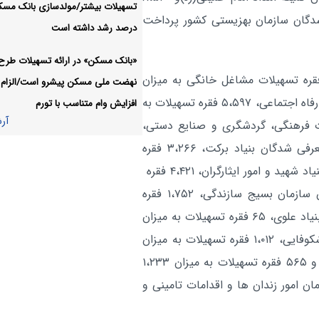
متخلفان دریافت تسهیلات با 
اقتصادی:
رد ریال به معرفی شدگان سازمان بهزیستی کشور پرداخت
درصد رشد داشته است
متقلبانه به مراجع قضایی معرفی می‌ش
«بانک مسکن» در ارائه تسهیلات طرح
شاخص کل در آستانه ق
اقتصادی:
مین حال، تا پایان دومین ماه سال جاری، ۹،۸۳۴ فقره تسهیلات مشاغل خانگی به میزان
نهضت ملی مسکن پیشرو است/الزام
میلیون واحدی
۱۳،۴۷۳ میلیارد ریال به معرفی شدگان وزارت تعاون، کار و رفاه اجتماعی، ۵،۵۹۷ فقره تسهیلات به
افزایش وام متناسب با تورم
آر
آر
ت میراث فرهنگی، گردشگری و صنایع دستی،
۴،۶۸۴ فقره تسهیلات به میزان ۶،۸۱۸ میلیارد ریال به معرفی شدگان بنیاد برکت، ۳،۲۶۶ فقره
تسهیلات به میزان ۶،۷۴۲ میلیارد ریال به معرفی شدگان بنیاد شهید و امور ایثارگران، ۴،۴۲۱ فقره
تسهیلات به میزان ۷،۷۰۶ میلیارد ریال به معرفی شدگان سازمان بسیج سازندگی، ۱،۷۵۲ فقره
تسهیلات به میزان ۲،۵۵۲ میلیارد ریال به معرفی شدگان بنیاد علوی، ۶۵ فقره تسهیلات به میزان
۱،۸۳۳ میلیارد ریال به معرفی شدگان صندوق نوآوری و شکوفایی، ۱،۰۱۲ فقره تسهیلات به میزان
۱،۶۸۶ میلیارد ریال به معرفی شدگان بنیاد کرامت رضوی و ۵۶۵ فقره تسهیلات به میزان ۱،۲۳۳
ن امور زندان ها و اقدامات تامینی و