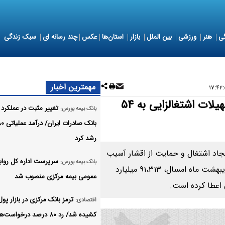
ی
هنر
ورزشی
بین الملل
بازار
استان‌ها
عکس
چند رسانه ای
سبک زندگی
مهمترین اخبار
بانک ملت بیش از ۹۱ هزار میلیارد ریال تسهیلات اشتغالزایی به ۵۴
تغییر مثبت در عملکرد 
بانک بیمه بورس:
رشد کرد
در راستای اجرای تکالیف بودجه سال ۱۴۰۴ و ایجاد اشتغال و حمایت از اقشار آسیب
سرپرست اداره کل رواب
بانک بیمه بورس:
پذیر و تحت پوشش نهادهای متولی اشتغال، تا پایان اردیبهشت ماه امسال، ۹۱،۳۱۳ میلیارد
عمومی بیمه مرکزی منصوب شد
اعطا کرده است.
ترمز بانک مرکزی در بازار پول
اقتصادی:
کشیده شد/ رد ۸۰ درصد درخواست‌