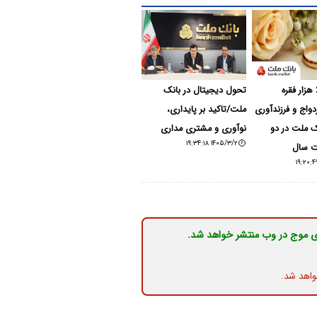
پرداخت 22 هزار فقره
تحول دیجیتال در بانک
واج و فرزندآوری
ملت/تاکید بر پایداری،
ک ملت در دو
نوآوری و مشتری مداری
۱۴۰۵/۳/۲ ۱۹:۳۴:۱۸
 سال
ی موج در وب منتشر خواهد شد.
واهد شد.