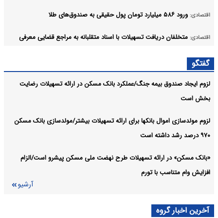
ورود ۵۸۶ میلیارد تومان پول حقیقی به صندوق‌های طلا
اقتصادی:
متخلفان دریافت تسهیلات با اسناد متقلبانه به مراجع قضایی معرفی
اقتصادی:
می‌شوند
گفتگو
شاخص کل در آستانه قله ۵.۲ میلیون واحدی
اقتصادی:
لزوم ایجاد صندوق بیمه جنگ/عملکرد بانک مسکن در ارائه تسهیلات رضایت
آرشیو
بخش است
لزوم مولدسازی اموال بانکها برای ارائه تسهیلات بیشتر/مولدسازی بانک مسکن
۹۷۰ درصد رشد داشته است
«بانک مسکن» در ارائه تسهیلات طرح نهضت ملی مسکن پیشرو است/الزام
افزایش وام متناسب با تورم
آرشیو
آخرین اخبار گروه