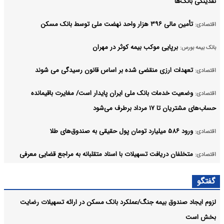
نقدینگی بانک‌ها
تأمین مالی ۳۹۶ هزار واحد نهضت ملی توسط بانک مسکن
اقتصادی:
برپایی موکب بیمه کوثر در مهران
بانک بیمه بورس:
تعهدات ارزی منقضی شده بر اساس قانون رسیدگی می شوند
اقتصادی:
وضعیت خدمات بانک ملی ایران پایدار است/ مغایرت‌ باقیمانده
اقتصادی:
حساب‌های مشتریان تا ۱۷ مرداد برطرف می‌شود
ورود ۵۸۶ میلیارد تومان پول حقیقی به صندوق‌های طلا
اقتصادی:
متخلفان دریافت تسهیلات با اسناد متقلبانه به مراجع قضایی معرفی
اقتصادی:
می‌شوند
گفتگو
شاخص کل در آستانه قله ۵.۲ میلیون واحدی
اقتصادی:
لزوم ایجاد صندوق بیمه جنگ/عملکرد بانک مسکن در ارائه تسهیلات رضایت
آرشیو
بخش است