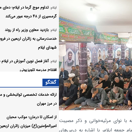
تداوم موج گرما در ایلام؛ دمای 
ایلام:
گرمسیری از ۴۸ درجه عبور می‌کند
بازدید معاون وزیر راه از روند
ایلام:
خدمت‌رسانی به زائران اربعین در فرود
شهدای ایلام
آغاز فصل نوین آموزش در ایلام ب
ایلام:
افتتاح مدرسه تلویزیونی
گفتگو
موج بازگشت زائران از مرز مهران
ایلام:
دارد
ارائه خدمات تخصصی توانبخشی و مش
در مرز مهران
اینجا کسی برای دیده شدن کار نم
ایلام:
روایت خادمان گمنام اربعین
از اسکان تا درمان؛ موکب محبان
 با نوای مرثیه‌خوانی و ذکر مصیبت
امیرالمؤمنین(ع) میزبان زائران اربعین
بازگشت 
ایلام:
ام جمعه ایلام، با اشاره به درس‌های