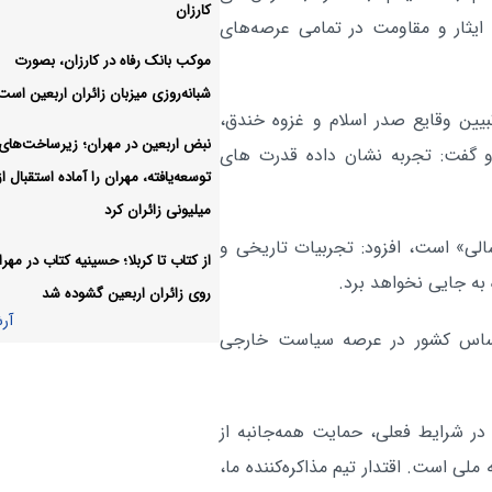
کارزان
هزار زائر اربعین از مرز مهران به کشور
ایثار و مقاومت در تمامی عرصه‌های
موکب بانک رفاه در کارزان، بصورت
تأکید بر پیگیری مطالبات کشاورز
ایلام:
شبانه‌روزی میزبان زائران اربعین است
آر
بیین وقایع صدر اسلام و غزوه خندق،
نبض اربعین در مهران؛ زیرساخت‌های
 و گفت: تجربه نشان داده قدرت های
توسعه‌یافته، مهران را آماده استقبال ا
میلیونی زائران کرد
شالی» است، افزود: تجربیات تاریخی و
از کتاب تا کربلا؛ حسینیه کتاب در مهرا
به جایی نخواهد برد.
روی زائران اربعین گشوده شد
آر
حساس کشور در عرصه سیاست خارجی
ر شرایط فعلی، حمایت همه‌جانبه از
لی است. اقتدار تیم مذاکره‌کننده ما،