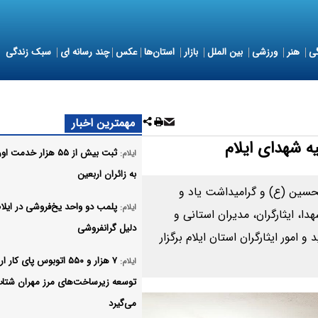
ی
هنر
ورزشی
بین الملل
بازار
استان‌ها
عکس
چند رسانه ای
سبک زندگی
مهمترین اخبار
 شهدای ایلام
ثبت بیش از ۵۵ هزار خدمت
ایلام:
به زائران اربعین
لحسین (ع) و گرامیداشت یاد و
پلمب دو واحد یخ‌فروشی در ایلام
ایلام:
ا، ایثارگران، مدیران استانی و
دلیل گرانفروشی
امور ایثارگران استان ایلام برگزار
۷ هزار و ۵۵۰ اتوبوس پای کار
ایلام:
توسعه زیرساخت‌های مرز مهران شتا
می‌گیرد