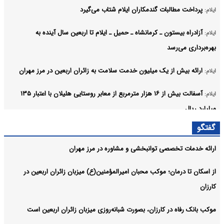
پرداخت مطالبات گندمکاران ایلام شتاب می‌گیرد
ایلام:
آزادراه بیستون ـ کرمانشاه ـ حمیل ـ ایلام تا اربعین سال آینده به
ایلام:
بهره‌برداری می‌رسد
ارائه بیش از یک میلیون خدمت سلامت به زائران اربعین در مرز مهران
ایلام:
آسفالت بیش از ۱۶ هزار مترمربع از معابر روستایی هلیلان با اعتبار ۱۳۵
ایلام:
میلیارد ریال
آرشیو
گفتگو
ارائه خدمات تخصصی توانبخشی و مشاوره در مرز مهران
از اسکان تا درمان؛ موکب محبان امیرالمؤمنین(ع) میزبان زائران اربعین در
کارزان
موکب بانک رفاه در کارزان، بصورت شبانه‌روزی میزبان زائران اربعین است