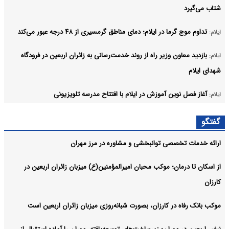
شتاب می‌گیرد
تداوم موج گرما در ایلام؛ دمای مناطق گرمسیری از ۴۸ درجه عبور می‌کند
ایلام:
بازدید معاون وزیر راه از روند خدمت‌رسانی به زائران اربعین در فرودگاه
ایلام:
شهدای ایلام
آغاز فصل نوین آموزش در ایلام با افتتاح مدرسه تلویزیونی
ایلام:
موج بازگشت زائران از مرز مهران ادامه دارد
ایلام:
گفتگو
آرشیو
ارائه خدمات تخصصی توانبخشی و مشاوره در مرز مهران
از اسکان تا درمان؛ موکب محبان امیرالمؤمنین(ع) میزبان زائران اربعین در
کارزان
موکب بانک رفاه در کارزان، بصورت شبانه‌روزی میزبان زائران اربعین است