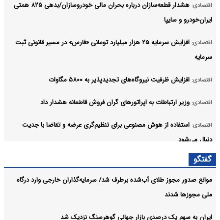
هشدار قطعه‌سازان درباره بحران مالی خودروسازان/بدهی ۸۲۵ همتی
اقتصادی:
ایران‌خودرو و سایپا
افزایش سرمایه ۲۵ هزار میلیارد تومانی «فارس» در مسیر قانونی ثبت
اقتصادی:
سرمایه
افزایش ظرفیت نیروگاه‌های تجدیدپذیر به ۵۸۰۰ مگاوات
اقتصادی:
وزیر ارتباطات به اپراتورهای گران فروش قاطعانه هشدار داد
اقتصادی:
استفاده از هوش مصنوعی برای تنظیم‌گری عرضه و تقاضا با جدیت
اقتصادی:
دنبال می‌شود
گفتگو
توازن میان انضباط اقتصادی و حمایت از شرکای راهبردی؛ از رشد ۴۶
اقتصادی:
درصدی درآمدها تا افزایش ۱۵۳ درصدی استرداد مالیات
موانع صدور مجوز طلای آب‌شده برطرف شد/ سرمایه‌گذاران خارجی وارد درگاه
ملی مجوزها شدند
بانک ملی ایران در مسیر بازگشت کامل؛ خدمات یکی پس از دیگری به
اقتصادی:
مدار خدمت‌رسانی بازمی‌گردند
ایران به سهم یک‌ درصدی بازار جهانی گوهرسنگ نزدیک شد