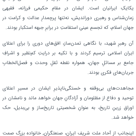
یکایکِ ایرانیان است. ایشان در مقامِ حکیمی فرزانه، فقیهی
زمان‌شناس و رهبری دوراندیش، نه‌تنها پرچمدارِ عدالت و کرامت در
جهان اسلام، که تجسمِ عینیِ استقامتِ در برابرِ جبهه استکبار بودند.
آن رهبرِ شهید، با نگاهی تمدن‌ساز، افق‌های دوری را برای اعتلای
ایران اسلامی ترسیم کردند و با تکیه بر درایتِ کم‌نظیر و اشرافِ
جامع بر مسائلِ جهان، همواره نقطه ثقلِ وحدت و فصل‌الخطابِ
جریان‌های فکری بودند.
مجاهدت‌های بی‌وقفه و خستگی‌ناپذیرِ ایشان در مسیرِ اعتلای
توحید و دفاع از مظلومان و آزادگانِ جهان خواهد ماند و نامشان در
اوراق زرینِ تاریخ، به عنوانِ شخصیتی تاریخ‌ساز و بی‌بدیل، حک
خواهد شد.
اینجانب از آحاد ملت شریف ایران، صنعتگران, خانواده بزرگ صمت