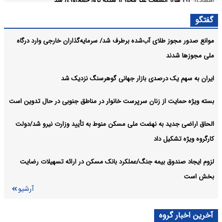
۱۹۴ هزار انشعاب غیر مجاز از شبکه برق جمع‌آوری شد
اقتصادی:
گفتگو
معاملات ۶ رمزارز متوقف شد
اقتصادی:
موانع صدور مجوز طلای آب‌شده برطرف شد/ سرمایه‌گذاران خارجی وارد درگاه
قیمت خودرو امروز ۱۵مرداد ۱۴۰۵ در بازار مشخص شد
صنعت معدن تجارت:
ملی مجوزها شدند
آرشیو
ایران به سهم یک‌ درصدی بازار جهانی گوهرسنگ نزدیک شد
بسته ویژه حمایت از زنان سرپرست خانوار در مناطق جنوبی در حال تدوین است
الحاق اراضی جدید به نهضت ملی مسکن منوط به تأیید وزارت نیرو شد/دولت
کارگروه ویژه تشکیل داد
لزوم ایجاد صندوق بیمه جنگ/عملکرد بانک مسکن در ارائه تسهیلات رضایت
بخش است
آرشیو
آخرین اخبار گروه