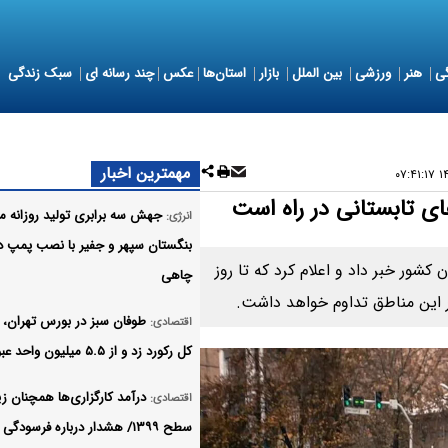
ی
هنر
ورزشی
بین الملل
بازار
استان‌ها
عکس
چند رسانه ای
سبک زندگی
مهمترین اخبار
۱۴۰
جهش سه برابری تولید روزانه 
انرژی:
بنگستان سپهر و جفیر با نصب پمپ د
ناسی از صدور هشدار سطح زرد برای ۹ استان کشور خبر داد و اعلام کرد که تا روز
چاهی
ر این مناطق تداوم خواهد داشت.
طوفان سبز در بورس تهران
اقتصادی:
کل رکورد زد و از ۵.۵ میلیون واحد عبور کرد
درآمد کارگزاری‌ها همچنان زی
اقتصادی:
سطح ۱۳۹۹/ هشدار درباره فرسودگی