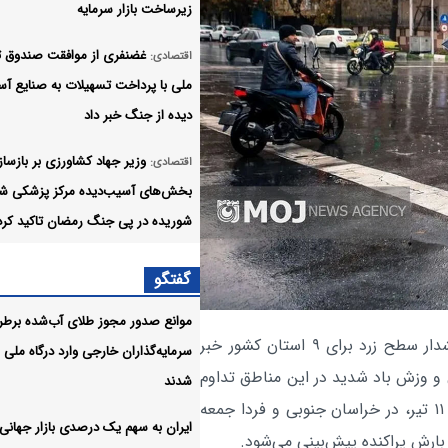
زیرساخت بازار سرمایه
غضنفری از موافقت صندوق 
اقتصادی:
ملی با پرداخت تسهیلات به صنایع آ
دیده از جنگ خبر داد
وزیر جهاد کشاورزی بر بازسا
اقتصادی:
بخش‌های آسیب‌دیده مرکز پزشکی ش
شوریده در پی جنگ رمضان تاکید کرد
خبرنگاران حوزه اقتصادی، باز
اقتصادی:
گفتگو
اصلی شفاف‌سازی و تقویت اعتماد عم
موانع صدور مجوز طلای آب‌شده برط
هستند
، سازمان هواشناسی از صدور هشدار سطح زرد برای ۹ استان کشور خبر
سرمایه‌گذاران خارجی وارد درگاه ملی
عملی
اقتصادی:
رق و وزش باد شدید در این مناطق تداوم
شدند
با جابه‌جایی بیش از ۳۱ هزار زائر پایان یافت
خواهد داشت. بر اساس آخرین گزارش‌ها، امروز پنجشنبه ۱۱ تیر، در خراسان جنوبی و فردا جمعه
ایران به سهم یک‌ درصدی بازار جهانی