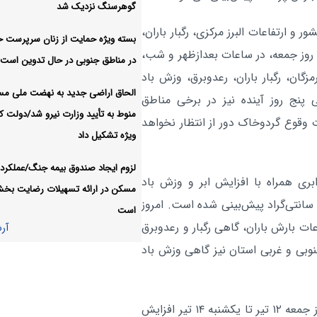
رسانه‌ها، شریک راهبردی وزا
اقتصادی:
گوهرسنگ نزدیک شد
اقتصاد در حکمرانی کارآمد هستند
 ۱۴ تیر، در شمال‌غرب کشور و ارتفاعات البرز مرکزی، رگبار باران،
بسته ویژه حمایت از زنان سرپرست خا
 روز جمعه، در ساعات بعدازظهر و شب،
اقتصادی:
در مناطق جنوبی در حال تدوین است
بازار مشخص شد
ن، رگبار باران، رعدوبرق، وزش باد
الحاق اراضی جدید به نهضت ملی م
نج روز آینده نیز در برخی مناطق
جدیدترین قیمت طلا و سکه در
اقتصادی:
منوط به تأیید وزارت نیرو شد/دولت کا
قوع گردوخاک دور از انتظار نخواهد
امروز؛ نوسانات ۱۷ مرداد ۱۴۰۵
ویژه تشکیل داد
آر
لزوم ایجاد صندوق بیمه جنگ/عملکرد 
اف تا کمی ابری همراه با افزایش ابر و وزش باد
مسکن در ارائه تسهیلات رضایت بخ
یشینه و کمینه دمای پایتخت ۳۲ و ۲۳ درجه سانتی‌گراد پیش‌بینی شده است. امروز
است
ات بارش باران، گاهی رگبار و رعدوبرق
آر
وبی و غربی استان نیز گاهی وزش باد
روند کاهشی دمای تهران از امروز آغاز شده است، اما از روز جمعه ۱۲ تیر تا یکشنبه ۱۴ تیر افزایش