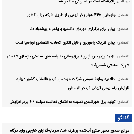
پالایشگاه نفت در اسلواکی منفجر شد
بین الملل:
جابجایی ۳۴۵ هزار زائر اربعین از طریق شبکه ریلی کشور
اقتصادی:
ایران برای برگزاری دوره‌ای «اکسپو بریکس» پیشنهاد داد
اقتصادی:
ایران شریک راهبردی و قابل اتکای اتحادیه اقتصادی اوراسیا است
اقتصادی:
بازدید وزیر نیرو از روند برق‌رسانی به واحدهای صنعتی بازسازی‌شده در
اقتصادی:
شهرک صنعتی شمس‌آباد
اطلاعیه روابط عمومی شرکت مهندسی آب و فاضلاب کشور درباره
اقتصادی:
افزایش رقم برخی قبوض آب در تابستان
تولید برق خورشیدی نسبت به ابتدای فعالیت دولت ۴.۶ برابر افزایش
اقتصادی:
یافته است
گفتگو
لغو رسمی افزایش بهای برق کشاورزان
اقتصادی:
موانع صدور مجوز طلای آب‌شده برطرف شد/ سرمایه‌گذاران خارجی وارد درگاه
آرشیو