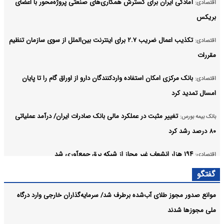
آمادگی ایران برای گسترش همکاری‌های صنعتی پروژه‌محور با اعضای
اقتصادی:
بریکس
تکذیب اعمال ضریب ۲.۷ برای اینترنت بین‌الملل از سوی سازمان تنظیم
اقتصادی:
مقررات
بانک مرکزی امکان استفاده واردکنندگان دارو از اوراق گام را تا پایان
اقتصادی:
امسال تمدید کرد
تغییر مثبت در عملکرد مالی بانک صادرات ایران/ درآمد عملیاتی
بانک بیمه بورس:
۸۰ درصد رشد کرد
۱۹۴ هزار انشعاب غیر مجاز از شبکه برق جمع‌آوری شد
اقتصادی:
گفتگو
معاملات ۶ رمزارز متوقف شد
اقتصادی:
موانع صدور مجوز طلای آب‌شده برطرف شد/ سرمایه‌گذاران خارجی وارد درگاه
قیمت خودرو امروز ۱۵مرداد ۱۴۰۵ در بازار مشخص شد
صنعت معدن تجارت:
ملی مجوزها شدند
آرشیو