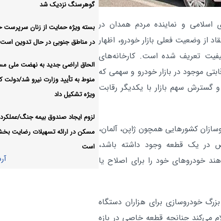
گوهرسنگ نزدیک شد
افزایش قیمت طلا رکورد هفته
اقتصادی:
اسلامی و نماینده مردم همدان در
بسته ویژه حمایت از زنان سرپرست خا
فائو نسبت به افزایش قیمت
اقتصادی:
قاد از وضعیت فعلی بازار خودرو، اظهار
در مناطق جنوبی در حال تدوین است
موادغذایی جهان هشدار داد
یفیت تعریف شده است. کارخانه‌های
آر
الحاق اراضی جدید به نهضت ملی م
بتی موجود در بازار خودرو و سهمی که
منوط به تأیید وزارت نیرو شد/دولت کا
 گسترش سهم بازار با یکدیگر رقابت
ویژه تشکیل داد
لزوم ایجاد صندوق بیمه جنگ/عملکرد 
وسازان کشورهایی همچون ژاپن، آلمان،
مسکن در ارائه تسهیلات رضایت بخ
ص در یک قطعه وجود داشته باشد،
است
آر
هند خودروهای خود را برای اصلاح یا
زرگ خودروسازی برای هزاران دستگاه
م می‌کند چنانچه قطعه خاصی در بازه