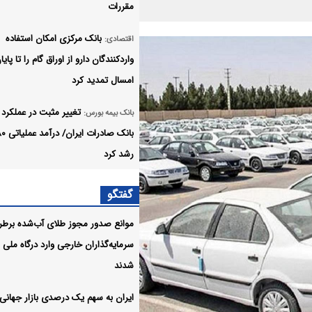
مقررات
بانک مرکزی امکان استفاده
اقتصادی:
واردکنندگان دارو از اوراق گام را تا پایا
امسال تمدید کرد
تغییر مثبت در عملکرد 
بانک بیمه بورس:
رشد کرد
۱۹۴ هزار انشعاب غیر مجاز ا
اقتصادی:
گفتگو
برق جمع‌آوری شد
موانع صدور مجوز طلای آب‌شده برط
معاملات ۶ رمزارز متوقف شد
اقتصادی:
سرمایه‌گذاران خارجی وارد درگاه ملی
شدند
قیمت خودرو امروز
صنعت معدن تجارت:
۱۵مرداد ۱۴۰۵ در بازار مشخص شد
ایران به سهم یک‌ درصدی بازار جهانی