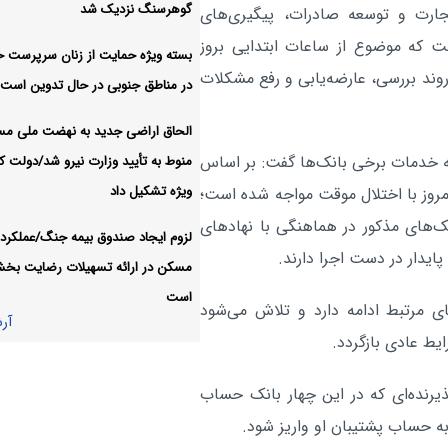
می‌شود
گوهرسنگ نزدیک شد
جارت و توسعه صادرات، پیگیری‌های
ت که موضوع از ساعات ابتدایی بروز
توازن میان انضباط اقتصادی 
اقتصادی:
بسته ویژه حمایت از زنان سرپرست خا
روند بررسی، عارضه‌یابی و رفع مشکلات
حمایت از شرکای راهبردی؛ از رشد ۴۶
در مناطق جنوبی در حال تدوین است
درصدی درآمدها تا افزای
الحاق اراضی جدید به نهضت ملی م
استرداد مالیات
ئه خدمات برخی بانک‌ها گفت: بر اساس
منوط به تأیید وزارت نیرو شد/دولت کا
بانک ملی ایران در مسیر با
اقتصادی:
ویژه تشکیل داد
مروز با اختلال موقت مواجه شده است؛
کامل؛ خدمات یکی پس از دیگری به م
نک‌های مذکور در هماهنگی با نهادهای
لزوم ایجاد صندوق بیمه جنگ/عملکرد 
خدمت‌رسانی بازمی‌گردند
ایدار در دست اجرا دارند.
مسکن در ارائه تسهیلات رضایت بخ
آر
است
ی مرتبط ادامه دارد و تلاش می‌شود
آر
یط عادی بازگردد.
رنده‌ای که در این چهار بانک حساب
 حساب پشتیبان او واریز شود.