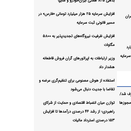
بدهی ۸۲۵ همتی ایران‌خودرو و سایپا
افزایش سرمایه ۲۵ هزار میلیارد تومانی «فارس» در
ران
مسیر قانونی ثبت سرمایه
افزایش ظرفیت نیروگاه‌های تجدیدپذیر به ۵۸۰۰
مگاوات
یلیارد
سرمایه
وزیر ارتباطات به اپراتورهای گران فروش قاطعانه
هشدار داد
استفاده از هوش مصنوعی برای تنظیم‌گری عرضه و
تقاضا با جدیت دنبال می‌شود
گران
رف شد/
 مجوزها
توازن میان انضباط اقتصادی و حمایت از شرکای
راهبردی؛ از رشد ۴۶ درصدی درآمدها تا افزایش
ای
۱۵۳ درصدی استرداد مالیات
ال