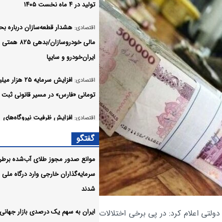
تولید در ۴ ماه نخست ۱۴۰۵
هشدار قطعه‌سازان درباره بح
اقتصادی:
مالی خودروسازان/بدهی ۸۲۵ همتی
ایران‌خودرو و سایپا
افزایش سرمایه ۲۵ هزار م
اقتصادی:
تومانی «فارس» در مسیر قانونی ثبت 
افزایش ظرفیت نیروگاه‌های
اقتصادی:
تجدیدپذیر به ۵۸۰۰ مگاوات
گفتگو
وزیر ارتباطات به اپراتورهای 
اقتصادی:
موانع صدور مجوز طلای آب‌شده برط
فروش قاطعانه هشدار داد
سرمایه‌گذاران خارجی وارد درگاه ملی
شدند
استفاده از هوش مصنوعی بر
اقتصادی:
تنظیم‌گری عرضه و تقاضا با جدیت دنب
ایران به سهم یک‌ درصدی بازار جهانی
ولتی اعلام کرد: در پی برخی اختلالات