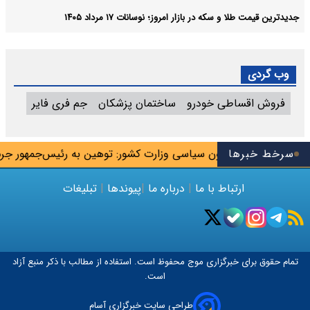
جدیدترین قیمت طلا و سکه در بازار امروز؛ نوسانات ۱۷ مرداد ۱۴۰۵
وب گردی
فروش اقساطی خودرو
ساختمان پزشکان
جم فری فایر
گذار شد
سرخط خبرها
معاون سیاسی وزارت کشور: توهین به رئیس‌جمهور جرم ا
ارتباط با ما
|
درباره ما
|
پیوندها
|
تبلیغات
تمام حقوق برای خبرگزاری
موج
محفوظ است. استفاده از مطالب با ذکر منبع آزاد
است.
طراحی سایت خبرگزاری آسام