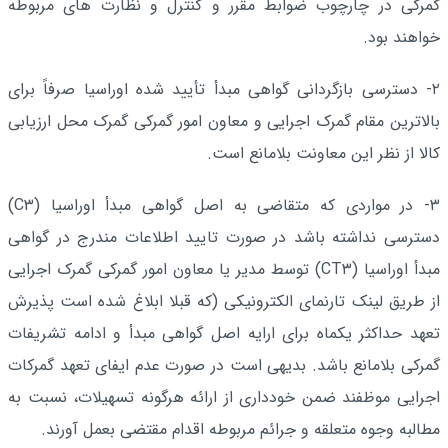
گمرکی در چارچوب ضوابط مقرر و کنترل و نظارت های مربوطه
خواهند بود.
۲- دسترسی بازگردانی گواهی مبدأ تأیید شده اوراسیا صرفاً برای
بالاترین مقام گمرک اجرایی و معاون امور گمرکی گمرک محل ارزیابی
کالا از نظر این معاونت بلامانع است.
۳- در مواردی که متقاضی به اصل گواهی مبدأ اوراسیا (C۳)
دسترسی نداشته باشد در صورت تایید اطلاعات مندرج در گواهی
مبدأ اوراسیا (CT۳) توسط مدیر یا معاون امور گمرکی گمرک اجرایی
از طریق لینک تارنمای الکترونیکی (که قبلا ابلاغ شده است پذیرش
تعهد حداکثر یکماه برای ارایه اصل گواهی مبدأ و ادامه تشریفات
گمرکی بلامانع باشد. بدیهی است در صورت عدم ایفای تعهد گمرکات
اجرایی موظفند ضمن خودداری از ارائه هرگونه تسهیلات، نسبت به
مطالبه وجوه متعلقه و جرائم مربوطه اقدام مقتضی بعمل آورند.