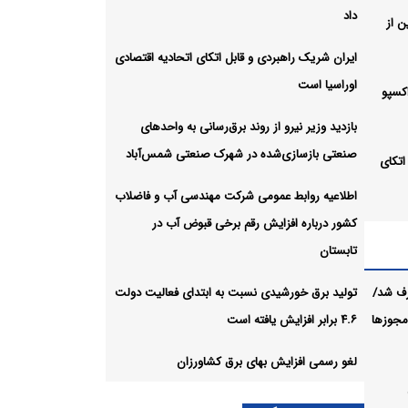
داد
بعین از
ایران شریک راهبردی و قابل اتکای اتحادیه اقتصادی
اوراسیا است
اکسپو
بازدید وزیر نیرو از روند برق‌رسانی به واحدهای
صنعتی بازسازی‌شده در شهرک صنعتی شمس‌آباد
اتکای
اطلاعیه روابط عمومی شرکت مهندسی آب و فاضلاب
کشور درباره افزایش رقم برخی قبوض آب در
رسانی
تابستان
شهرک
رف شد/
تولید برق خورشیدی نسبت به ابتدای فعالیت دولت
 مجوزها
۴.۶ برابر افزایش یافته است
فزایش
لغو رسمی افزایش بهای برق کشاورزان