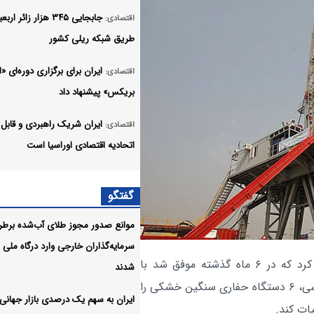
جابجایی ۳۴۵ هزار زائر ار
اقتصادی:
طریق شبکه ریلی کشور
ایران برای برگزاری دوره‌ای «
اقتصادی:
بریکس» پیشنهاد داد
ایران شریک راهبردی و قابل 
اقتصادی:
اتحادیه اقتصادی اوراسیا است
بازدید وزیر نیرو از روند برق‌
اقتصادی:
گفتگو
به واحدهای صنعتی بازسازی‌شده در 
صنعتی شمس‌آباد
موانع صدور مجوز طلای آب‌شده برط
سرمایه‌گذاران خارجی وارد درگاه ملی
اطلاعیه روابط عمومی شرکت
اقتصادی:
، شرکت ملی حفاری ایران اعلام کرد که در ۶ ماه گذشته موفق شد با
شدند
مهندسی آب و فاضلاب کشور درباره ا
اجرای برنامه‌های فشرده بازسازی، نوسازی و تعمیرات اساسی، ۶ دستگاه حفاری سنگین خشکی را
رقم برخی قبوض آب در تابستان
ایران به سهم یک‌ درصدی بازار جهانی
یات کند.