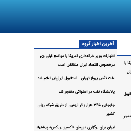
آخرین اخبار گروه
اظهارات وزیر خزانه‌داری آمریکا با مواضع قبلی وی
ا با
درخصوص اقتصاد ایران متناقض است
ان
علت تأخیر پرواز تهران ـ استانبول ایران‌ایر اعلام شد
پالایشگاه نفت در اسلواکی منفجر شد
نبول
جابجایی ۳۴۵ هزار زائر اربعین از طریق شبکه ریلی
کشور
نفجر
ایران برای برگزاری دوره‌ای «اکسپو بریکس» پیشنهاد