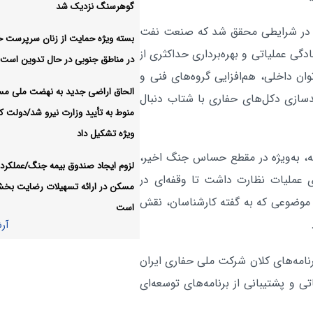
گوهرسنگ نزدیک شد
تولید برق خورشیدی نسبت ب
اقتصادی:
لیات در شرایطی محقق شد که صنعت نفت
ابتدای فعالیت دولت ۴.۶ برابر
بسته ویژه حمایت از زنان سرپرست خا
دگی عملیاتی و بهره‌برداری حداکثری از
است
در مناطق جنوبی در حال تدوین است
ان داخلی، هم‌افزایی گروه‌های فنی و
لغو رسمی افزایش بهای برق
اقتصادی:
الحاق اراضی جدید به نهضت ملی م
مدسازی دکل‌های حفاری با شتاب دنبال
کشاورزان
منوط به تأیید وزارت نیرو شد/دولت کا
آر
ویژه تشکیل داد
، به‌ویژه در مقطع حساس جنگ اخیر،
لزوم ایجاد صندوق بیمه جنگ/عملکرد 
 عملیات نظارت داشت تا وقفه‌ای در
مسکن در ارائه تسهیلات رضایت بخ
؛ موضوعی که به گفته کارشناسان، نقش
است
آر
 از برنامه‌های کلان شرکت ملی حفاری ایران
تی و پشتیبانی از برنامه‌های توسعه‌ای