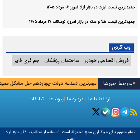
جدیدترین قیمت ارزها در بازار آزاد امروز ۱۶ مرداد ۱۴۰۵
جدیدترین قیمت طلا و سکه در بازار امروز؛ نوسانات ۱۷ مرداد ۱۴۰۵
وب گردی
فروش اقساطی خودرو
ساختمان پزشکان
جم فری فایر
یور
سرخط خبرها
پزشکیان: مهم‌ترین دغدغه دولت چهاردهم حل مشکل معیشت 
ارتباط با ما
|
درباره ما
|
پیوندها
|
تبلیغات
تمام حقوق برای خبرگزاری
موج
محفوظ است. استفاده از مطالب با ذکر منبع آزاد
است.