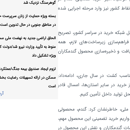
گوهرسنگ نزدیک شد
کل رکورد زد و از ۵.۵ میلیون واحد عبور کرد
قاط کشور نیز وارد مرحله اجرایی شده
بسته ویژه حمایت از زنان سرپرست خا
بدون حضور حرفه‌ای رسانه‌ها
اقتصادی:
در مناطق جنوبی در حال تدوین است
روایت پیشرفت صنعتی ممکن نیست
امل شبکه خرید در سراسر کشور، تصریح
آر
الحاق اراضی جدید به نهضت ملی م
 فراهم‌سازی زیرساخت‌های لازم، همه
منوط به تأیید وزارت نیرو شد/دولت کا
ریافت و ذخیره‌سازی محصول گندمکاران
ویژه تشکیل داد
لزوم ایجاد صندوق بیمه جنگ/عملکرد 
اسب کشت در سال جاری، ادامه‌داد:
مسکن در ارائه تسهیلات رضایت بخ
 خرید در سایر استان‌ها، امسال قادر
است
آر
حل تولید داخل تأمین کنیم.
رح ملی، خاطرنشان کرد: گندم، محصولی
واریم خرید تضمینی این محصول مهم،
مات گندمکاران و نقش این محصول در