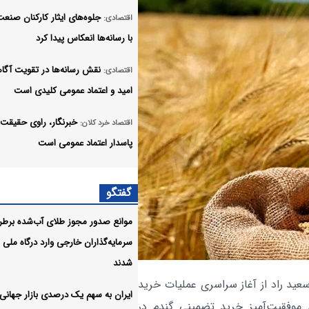
جلوه‌های ایثار کارکنان صنع
اقتصادی:
با رسانه‌ها انعکاس پیدا کرد
نقش رسانه‌ها در تقویت آگا
اقتصادی:
امید و اعتماد عمومی کلیدی است
خبرنگار، راوی حقیقت 
اقتصاد خرد کلان:
پاسدار اعتماد عمومی است
جهش سه برابری تولید روزانه 
انرژی:
گفتگو
بنگستان سپهر و جفیر با نصب پمپ د
چاهی
موانع صدور مجوز طلای آب‌شده برط
سرمایه‌گذاران خارجی وارد درگاه ملی
قدرت فناورانه بدون قدرت ارت
اقتصادی:
شدند
روایی پایدار نمی‌ماند
عید راد از آغاز سراسری عملیات خرید
ایران به سهم یک‌ درصدی بازار جهانی
طوفان سبز در بورس تهران
اقتصادی:
موفقیت‌آمیز خرید تضمینی گندم در