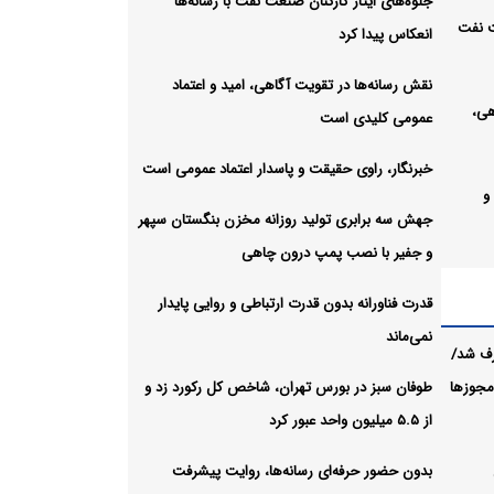
جلوه‌های ایثار کارکنان صنعت نفت با رسانه‌ها
ت نفت
انعکاس پیدا کرد
نقش رسانه‌ها در تقویت آگاهی، امید و اعتماد
هی،
عمومی کلیدی است
خبرنگار، راوی حقیقت و پاسدار اعتماد عمومی است
و
جهش سه برابری تولید روزانه مخزن بنگستان سپهر
و جفیر با نصب پمپ درون چاهی
مخزن
قدرت فناورانه بدون قدرت ارتباطی و روایی پایدار
رون
نمی‌ماند
رف شد/
 مجوزها
طوفان سبز در بورس تهران، شاخص کل رکورد زد و
باطی و
از ۵.۵ میلیون واحد عبور کرد
بدون حضور حرفه‌ای رسانه‌ها، روایت پیشرفت
، شاخص