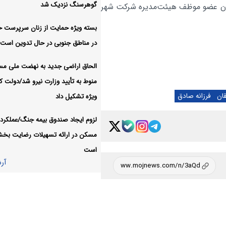
گوهرسنگ نزدیک شد
عنوان عضو موظف هیئت‌مدیره شرکت شهر
بریکس
بسته ویژه حمایت از زنان سرپرست خا
تکذیب اعمال ضری
اقتصادی:
در مناطق جنوبی در حال تدوین است
اینترنت بین‌الملل از سوی سازمان تنظ
مقررات
الحاق اراضی جدید به نهضت ملی م
آر
منوط به تأیید وزارت نیرو شد/دولت کا
ان
فرزانه صادق
ویژه تشکیل داد
لزوم ایجاد صندوق بیمه جنگ/عملکرد 
مسکن در ارائه تسهیلات رضایت بخ
است
آر