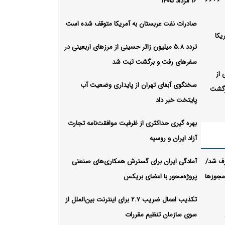
۱۶ مرداد ۱۴۰۵
صادرات نفت عربستان به آمریکا متوقف شده است
یکا
تردد ۵.۸ میلیون زائر حسینی از مرزهای اربعینی در
سفرهای رفت و برگشت ثبت شد
ی از
سخنگوی آبفای تهران از پایداری وضعیت آب
رگشت
پایتخت خبر داد
بهره گیری حداکثری از ظرفیت موافقت‌نامه تجارت
اری
آزاد ایران و روسیه
رف شد/
آمادگی ایران برای گسترش همکاری‌های صنعتی
ت
 مجوزها
پروژه‌محور با اعضای بریکس
تکذیب اعمال ضریب ۲.۷ برای اینترنت بین‌الملل از
سوی سازمان تنظیم مقررات
ضای