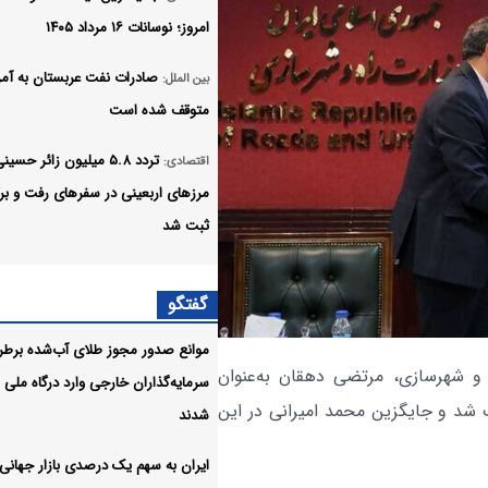
امروز؛ نوسانات ۱۶ مرداد ۱۴۰۵
صادرات نفت عربستان به آمر
بین الملل:
متوقف شده است
تردد ۵.۸ میلیون زائر حسین
اقتصادی:
مرزهای اربعینی در سفرهای رفت و ب
ثبت شد
سخنگوی آبفای تهران از پاید
اقتصادی:
گفتگو
وضعیت آب پایتخت خبر داد
موانع صدور مجوز طلای آب‌شده برط
بهره گیری حداکثری از ظرفی
اقتصادی:
ه و شهرسازی، مرتضی دهقان به‌عنوان
سرمایه‌گذاران خارجی وارد درگاه ملی
موافقت‌نامه تجارت آزاد ایران و روسیه
شد و جایگزین محمد امیرانی در این
شدند
آمادگی ایران برای گسترش
اقتصادی:
ایران به سهم یک‌ درصدی بازار جهانی
همکاری‌های صنعتی پروژه‌محور با اع