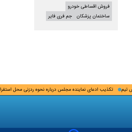
فروش اقساطی خودرو
ساختمان پزشکان
جم فری فایر
م
تکذیب ادعای نماینده مجلس درباره نحوه ردزنی محل استقرار شهی