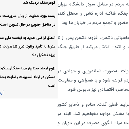
وزیر صمت راهی قرقیزستان
اقتصادی:
گوهرسنگ نزدیک شد
ه مردم در مقابل سردر دانشگاه تهران
آر
نگ، شاکله اداره کشور را مختل کند،
بسته ویژه حمایت از زنان سرپرست خا
 حضور و تجمع مردم در خیابان‌ها بود.
در مناطق جنوبی در حال تدوین است
محاسباتی دشمن، افزود: دشمن پس از نا
الحاق اراضی جدید به نهضت ملی م
 و اکنون تلاش می‌کند از طریق جنگ
منوط به تأیید وزارت نیرو شد/دولت کا
ویژه تشکیل داد
لزوم ایجاد صندوق بیمه جنگ/عملکرد 
ولت به‌صورت شبانه‌روزی و جهادی در
مسکن در ارائه تسهیلات رضایت بخ
ردم فراهم شود و با همراهی و مقاومت
است
 محاصره اقتصادی نیز مایوس شود.
آر
رایط فعلی گفت: منابع و ذخایر کشور
ا مشکل مواجه نخواهیم شد. البته در
ست میان الگوی مصرف در این دوران و