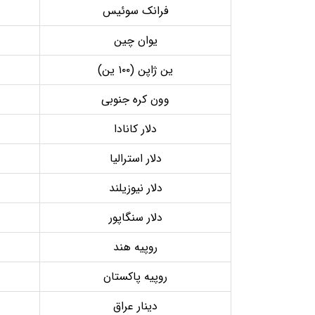
فرانک سوئیس
یوان چین
ین ژاپن (۱۰۰ ین)
وون کره جنوبی
دلار کانادا
دلار استرالیا
دلار نیوزیلند
دلار سنگاپور
روپیه هند
روپیه پاکستان
دینار عراق