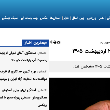
ی
هنر
ورزشی
بین الملل
بازار
استان‌ها
عکس
چند رسانه ای
سبک زندگی
مهمترین اخبار
سخنگوی آبفای تهران از پاید
اقتصادی:
وضعیت آب پایتخت خبر داد
بهره گیری حداکثری از ظرفی
اقتصادی:
موافقت‌نامه تجارت آزاد ایران و روسیه
آمادگی ایران برای گسترش
اقتصادی:
همکاری‌های صنعتی پروژه‌محور با اع
بریکس