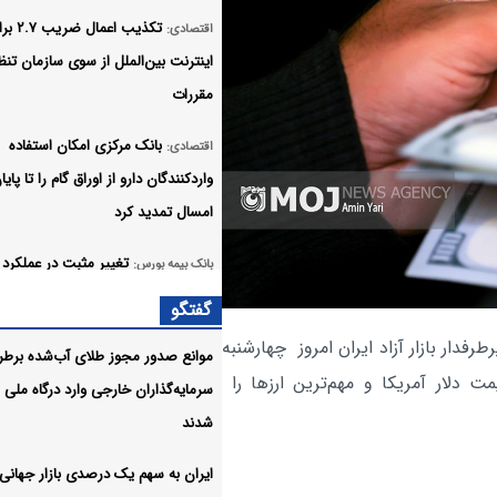
تکذیب اعمال ضری
اقتصادی:
اینترنت بین‌الملل از سوی سازمان تنظ
مقررات
بانک مرکزی امکان استفاده
اقتصادی:
واردکنندگان دارو از اوراق گام را تا پایا
امسال تمدید کرد
تغییر مثبت در عملکرد 
بانک بیمه بورس:
گفتگو
رشد کرد
طرفدار بازار آزاد ایران امروز چهارشنبه
موانع صدور مجوز طلای آب‌شده برط
۱۹۴ هزار انشعاب غیر مجاز ا
ترین قیمت دلار آمریکا و مهم‌ترین ارزها را
اقتصادی:
سرمایه‌گذاران خارجی وارد درگاه ملی
برق جمع‌آوری شد
شدند
معاملات ۶ رمزارز متوقف شد
اقتصادی:
ایران به سهم یک‌ درصدی بازار جهانی