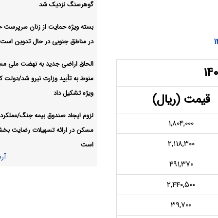
گوهرسنگ نزدیک شد
قیمت خودرو امروز
صنعت معدن تجارت:
۱۵مرداد ۱۴۰۵ در بازار مشخص شد
بسته ویژه حمایت از زنان سرپرست خا
در مناطق جنوبی در حال تدوین است
افزایش قیمت طلا رکورد هفته
اقتصادی:
آر
الحاق اراضی جدید به نهضت ملی م
منوط به تأیید وزارت نیرو شد/دولت کا
ویژه تشکیل داد
قیمت (ریال)
لزوم ایجاد صندوق بیمه جنگ/عملکرد 
۱,۸۰۴,۰۰۰
مسکن در ارائه تسهیلات رضایت بخ
۲,۱۱۸,۳۰۰
است
آر
۴۹۱,۳۷۰
۲,۴۴۰,۵۰۰
۳۹,۷۰۰