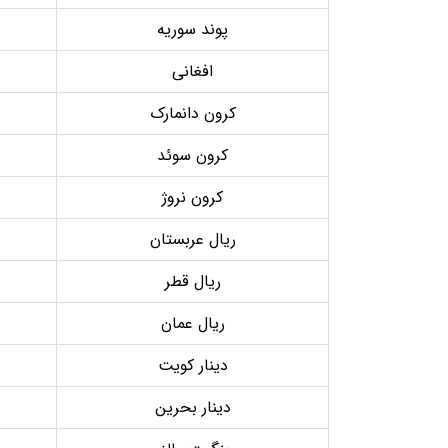
پوند سوریه
افغانی
کرون دانمارک
کرون سوئد
کرون نروژ
ریال عربستان
ریال قطر
ریال عمان
دینار کویت
دینار بحرین