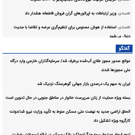
وزیر ارتباطات به اپراتورهای گران فروش قاطعانه هشدار داد
اقتصادی:
استفاده از هوش مصنوعی برای تنظیم‌گری عرضه و تقاضا با جدیت
اقتصادی:
دنبال می‌شود
گفتگو
توازن میان انضباط اقتصادی و حمایت از شرکای راهبردی؛ از رشد ۴۶
اقتصادی:
درصدی درآمدها تا افزایش ۱۵۳ درصدی استرداد مالیات
موانع صدور مجوز طلای آب‌شده برطرف شد/ سرمایه‌گذاران خارجی وارد درگاه
ملی مجوزها شدند
بانک ملی ایران در مسیر بازگشت کامل؛ خدمات یکی پس از دیگری به
اقتصادی:
مدار خدمت‌رسانی بازمی‌گردند
ایران به سهم یک‌ درصدی بازار جهانی گوهرسنگ نزدیک شد
آرشیو
بسته ویژه حمایت از زنان سرپرست خانوار در مناطق جنوبی در حال تدوین است
الحاق اراضی جدید به نهضت ملی مسکن منوط به تأیید وزارت نیرو شد/دولت
کارگروه ویژه تشکیل داد
لزوم ایجاد صندوق بیمه جنگ/عملکرد بانک مسکن در ارائه تسهیلات رضایت