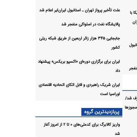
علت تأخیر پرواز تهران ـ استانبول ایران‌ایر اعلام شد
ا با
ان
پالایشگاه نفت در اسلواکی منفجر شد
جابجایی ۳۴۵ هزار زائر اربعین از طریق شبکه ریلی
نبول
کشور
ایران برای برگزاری دوره‌ای «اکسپو بریکس» پیشنهاد
نفجر
داد
ایران شریک راهبردی و قابل اتکای اتحادیه اقتصادی
بعین از
اوراسیا است
رف شد/
 مجوزها
پربازدیدترین گروه
اکسپو
واریز کالابرگ برای کدملی‌های ۰ تا ۲ از امروز آغاز
شد