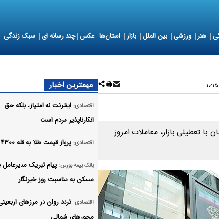
ی
هنر
ورزشی
بین الملل
بازار
استان‌ها
عکس
چند رسانه ای
سبک زندگی
مهمترین اخبار
اینترنت نه امتیاز، بلکه حق
اقتصادی:
انکارناپذیر مردم است
ان با تعطیلی بازار، معاملات امروز
پرواز قیمت طلا به قله ۴۳۰۰ دلاری
اقتصادی:
پیام تبریک مدیرعامل ب
بانک بیمه بورس:
مسکن به مناسبت روز خبرنگار
تردد روان در مرزهای اربعینی
اقتصادی:
محورهای شمالی