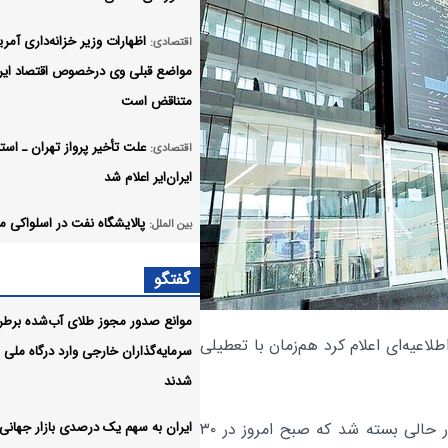
اظهارات وزیر خزانه‌داری آمریک
اقتصادی:
مواضع قبلی وی درخصوص اقتصاد ایر
متناقض است
علت تأخیر پرواز تهران ـ استا
اقتصادی:
ایران‌ایر اعلام شد
پالایشگاه نفت در اسلواکی م
بین الملل:
شد
گفتگو
جابجایی ۳۴۵ هزار زائر ار
اقتصادی:
موانع صدور مجوز طلای آب‌شده برط
طریق شبکه ریلی کشور
طلاعیه‌ای اعلام کرد هم‌زمان با تعطیلی
سرمایه‌گذاران خارجی وارد درگاه ملی
ایران برای برگزاری دوره‌ای «
اقتصادی:
شدند
بریکس» پیشنهاد داد
ایران به سهم یک‌ درصدی بازار جهانی
شایان ذکر است امروز شنبه ۹ اسفند ۱۴۰۴ بورس تهران در حالی بسته شد که صبح امروز در ۳۰