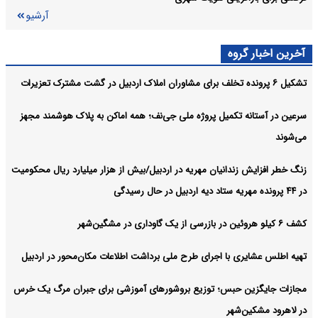
باشد/ بهره‌گیری از شیوه‌های نوین رسانه‌ای ضروری است
آرشیو
مرکز غربالگری سرطان و فناوری‌های نوین در استان ایجاد می‌شود
اردبیل:
آخرین اخبار گروه
آرشیو
تشکیل ۶ پرونده تخلف برای مشاوران املاک اردبیل در گشت مشترک تعزیرات
سرعین در آستانه تکمیل پروژه ملی جی‌نف؛ همه اماکن به پلاک هوشمند مجهز
می‌شوند
زنگ خطر افزایش زندانیان مهریه در اردبیل/بیش از هزار میلیارد ریال محکومیت
در ۴۴ پرونده مهریه ستاد دیه اردبیل در حال رسیدگی
کشف ۶ کیلو هروئین در بازرسی از یک گاوداری در مشگین‌شهر
تهیه اطلس عشایری با اجرای طرح ملی برداشت اطلاعات مکان‌محور در اردبیل
مجازات جایگزین حبس؛ توزیع بروشورهای آموزشی برای جبران مرگ یک خرس
در لاهرود مشکین‌شهر