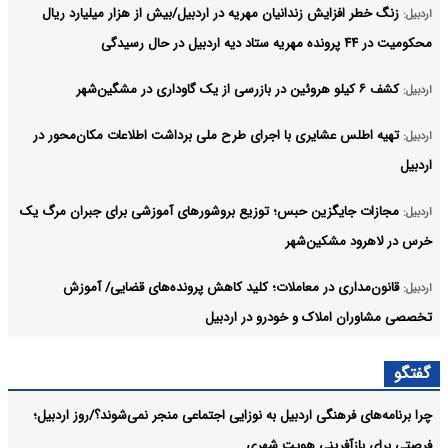
زنگ خطر افزایش زندانیان مهریه در اردبیل/بیش از هزار میلیارد ریال
اردبیل:
محکومیت در ۴۴ پرونده مهریه ستاد دیه اردبیل در حال رسیدگی
کشف ۶ کیلو هروئین در بازرسی از یک گاوداری در مشگین‌شهر
اردبیل:
تهیه اطلس عشایری با اجرای طرح ملی برداشت اطلاعات مکان‌محور در
اردبیل:
اردبیل
مجازات جایگزین حبس؛ توزیع بروشورهای آموزشی برای جبران مرگ یک
اردبیل:
خرس در لاهرود مشکین‌شهر
قانون‌مداری در معاملات؛ کلید کاهش پرونده‌های قضایی/ آموزش
اردبیل:
تخصصی مشاوران املاک و خودرو در اردبیل
شهرداری پیش از صدور پایان کار بر مناسب‌سازی معابر برای توان‌یابان
اردبیل:
گفتگو
نظارت کند
چرا برنامه‌های فرهنگی اردبیل به نوزایی اجتماعی منجر نمی‌شوند؟/روز اردبیل؛
انعکاس اقدامات شاخص دولت چهاردهم در دستور کار روابط عمومی‌ها
اردبیل:
فرصتی برای بازآفرینی هویت شهری