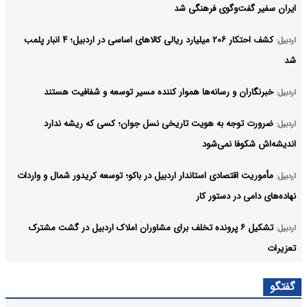
ایران سفیر گفت‌وگوی فرهنگی شد
کشف احتکار ۲۰۶ میلیارد ریالی کالاهای اساسی در اردبیل؛ ۴ انبار پلمب
اردبیل:
شد
خبرنگاران و رسانه‌ها هموار کننده مسیر توسعه و شفافیت هستند
اردبیل:
ضرورت توجه به هویت تاریخی نسل جوان؛ کسی که ریشه ندارد
اردبیل:
اندیشه‌اش شکوفا نمی‌شود
مأموریت اقتصادی استاندار اردبیل در باکو؛ توسعه کریدور شمال و واردات
اردبیل:
نهاده‌های دامی در دستور کار
تشکیل ۶ پرونده تخلف برای مشاوران املاک اردبیل در گشت مشترک
اردبیل:
تعزیرات
سرعین در آستانه تکمیل پروژه ملی جی‌نف؛ همه اماکن به پلاک هوشمند
اردبیل:
گفتگو
مجهز می‌شوند