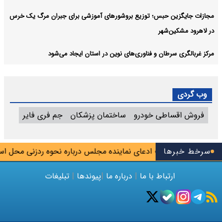
مجازات جایگزین حبس؛ توزیع بروشورهای آموزشی برای جبران مرگ یک خرس
در لاهرود مشکین‌شهر
مرکز غربالگری سرطان و فناوری‌های نوین در استان ایجاد می‌شود
وب گردی
فروش اقساطی خودرو
ساختمان پزشکان
جم فری فایر
 تیم
سرخط خبرها
تکذیب ادعای نماینده مجلس درباره نحوه ردزنی محل استقرا
ارتباط با ما
|
درباره ما
|
پیوندها
|
تبلیغات