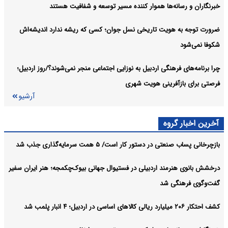
خبرنگاران و رسانه‌ها هموار کننده مسیر توسعه و شفافیت هستند
زنگ خطر افزایش زندانیان مهریه در اردبیل/بیش از هزار میلیارد ریال
اردبیل:
ضرورت توجه به هویت تاریخی نسل جوان؛ کسی که ریشه ندارد اندیشه‌اش
محکومیت در ۴۴ پرونده مهریه ستاد دیه اردبیل در حال رسیدگی
شکوفا نمی‌شود
کشف ۶ کیلو هروئین در بازرسی از یک گاوداری در مشگین‌شهر
اردبیل:
چرا برنامه‌های فرهنگی اردبیل به نوزایی اجتماعی منجر نمی‌شوند؟/روز اردبیل؛
آرشیو
فرصتی برای بازآفرینی هویت شهری
آرشیو
آخرین اخبار گروه
بازچرخانی پساب صنعتی در دستور کار است/ ۵ همت سرمایه‌گذاری جذب شد
درخشش بانوی هنرمند اردبیلی در فستیوال جهانی بیوک‌چکمجه؛ هنر ایران سفیر
گفت‌وگوی فرهنگی شد
کشف احتکار ۲۰۶ میلیارد ریالی کالاهای اساسی در اردبیل؛ ۴ انبار پلمب شد