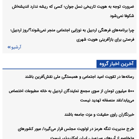
مأموریت اقتصادی استاندار اردبیل در باکو؛ توسعه کریدور شمال و واردات
اردبیل:
ضرورت توجه به هویت تاریخی نسل جوان؛ کسی که ریشه ندارد اندیشه‌اش
نهاده‌های دامی در دستور کار
شکوفا نمی‌شود
آرشیو
چرا برنامه‌های فرهنگی اردبیل به نوزایی اجتماعی منجر نمی‌شوند؟/روز اردبیل؛
فرصتی برای بازآفرینی هویت شهری
آرشیو
آخرین اخبار گروه
رسانه‌ها در تقویت امید اجتماعی و همبستگی ملی نقش‌آفرین باشند
۵۰۰ میلیون تومان از سوی مجمع نمایندگان اردبیل به خانه مطبوعات اختصاص
می‌یابد/نقد منصفانه تهدید نیست
خبرنگاران راوی حقیقت و عزت جامعه باشند
طرح مدیریت تنگه هرمز در اولویت مجلس قرار می‌گیرد/ عبور کشورهای
متخاصم از آب‌های سرزمینی ایران امکان‌پذیر نیست