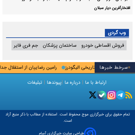
افتخارآفرین دیار سبلان
وب گردی
فروش اقساطی خودرو
ساختمان پزشکان
جم فری فایر
سرخط خبرها
ت آب به قنات تاریخی الیگودرز
رامین رضاییان از استقلال جدا شد
ارتباط با ما
|
درباره ما
|
پیوندها
|
تبلیغات
تمام حقوق برای خبرگزاری
موج
محفوظ است. استفاده از مطالب با ذکر منبع آزاد
است.
طراحی سایت خبرگزاری آسام