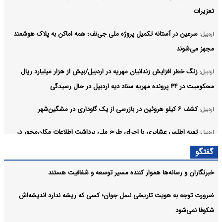
تعزیرات
سرعین در آستانه تکمیل پروژه ملی جی‌نف؛ همه اماکن به پلاک هوشمند
اردبیل:
مجهز می‌شوند
زنگ خطر افزایش زندانیان مهریه در اردبیل/بیش از هزار میلیارد ریال
اردبیل:
محکومیت در ۴۴ پرونده مهریه ستاد دیه اردبیل در حال رسیدگی
کشف ۶ کیلو هروئین در بازرسی از یک گاوداری در مشگین‌شهر
اردبیل:
تهیه اطلس عشایری با اجرای طرح ملی برداشت اطلاعات مکان‌محور در
اردبیل:
اردبیل
گفتگو
مجازات جایگزین حبس؛ توزیع بروشورهای آموزشی برای جبران مرگ یک
اردبیل:
خبرنگاران و رسانه‌ها هموار کننده مسیر توسعه و شفافیت هستند
خرس در لاهرود مشکین‌شهر
ضرورت توجه به هویت تاریخی نسل جوان؛ کسی که ریشه ندارد اندیشه‌اش
قانون‌مداری در معاملات؛ کلید کاهش پرونده‌های قضایی/ آموزش
اردبیل:
شکوفا نمی‌شود