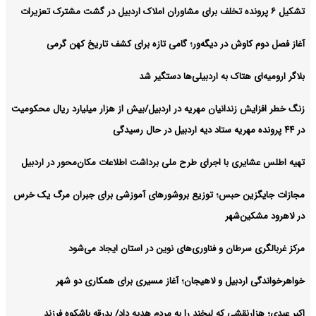
تشکیل ۶ پرونده تخلف برای مشاوران املاک اردبیل در گشت مشترک تعزیرات
آغاز فصل دوم کاوش در دیگه‌ور؛ گامی تازه برای کشف تاریخ کهن گرمی
بلاگر ارومیه‌ای هتاک به اردبیلی‌ها دستگیر شد
زنگ خطر افزایش زندانیان مهریه در اردبیل/بیش از هزار میلیارد ریال محکومیت
در ۴۴ پرونده مهریه ستاد دیه اردبیل در حال رسیدگی
تهیه اطلس عشایری با اجرای طرح ملی برداشت اطلاعات مکان‌محور در اردبیل
مجازات جایگزین حبس؛ توزیع بروشورهای آموزشی برای جبران مرگ یک خرس
در لاهرود مشکین‌شهر
مرکز غربالگری سرطان و فناوری‌های نوین در استان ایجاد می‌شود
خواهرخواندگی اردبیل و لاهیجان؛ آغاز مسیری برای همکاری دو شهر
اکبر عبدی؛ هزارنقشی که لبخند را به مردم هدیه داد/ بدرقه باشکوه فرزند