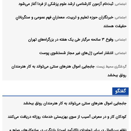
ثبت‌نام‌ آزمون کارشناسی ارشد علوم پزشکی از فردا آغاز می‌شود
اجتماعی:
خبرنگاران حوزه تعلیم و تربیت، معمارانِ فهم عمومی و سنگربانانِ
اجتماعی:
حقیقت هستند
وقوع ۳ سانحه مرگبار طی یک هفته در بزرگراه‌های تهران
اجتماعی:
انتشار اسامی ژل‌های غیر مجاز شستشوی پوست
اجتماعی:
جابجایی اموال هنرهای سنتی می‌تواند به کار هنرمندان
گردشگری محیط زیست:
رونق ببخشد
اعلام جزئیات ثبت ادعا، تهیه نقشه UTM و ارائه مادر سند
اجتماعی:
گفتگو
آرشیو
جابجایی اموال هنرهای سنتی می‌تواند به کار هنرمندان رونق ببخشد
کودکان کار و در معرض آسیب از سوی بهزیستی خدمات روزانه دریافت می‌کنند
نظام بین‌الملل در برابر تجاوزات ناکارآمد است/ بازنگری در سازوکارهای صلح و