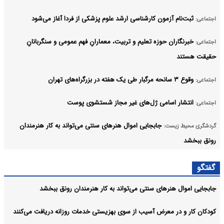
ثبت‌نام‌ آزمون کارشناسی ارشد علوم پزشکی از فردا آغاز می‌شود
اجتماعی:
خبرنگاران حوزه تعلیم و تربیت، معمارانِ فهم عمومی و سنگربانانِ
اجتماعی:
حقیقت هستند
وقوع ۳ سانحه مرگبار طی یک هفته در بزرگراه‌های تهران
اجتماعی:
انتشار اسامی ژل‌های غیر مجاز شستشوی پوست
اجتماعی:
جابجایی اموال هنرهای سنتی می‌تواند به کار هنرمندان
گردشگری محیط زیست:
رونق ببخشد
اعلام جزئیات ثبت ادعا، تهیه نقشه UTM و ارائه مادر سند
اجتماعی:
گفتگو
آرشیو
جابجایی اموال هنرهای سنتی می‌تواند به کار هنرمندان رونق ببخشد
کودکان کار و در معرض آسیب از سوی بهزیستی خدمات روزانه دریافت می‌کنند