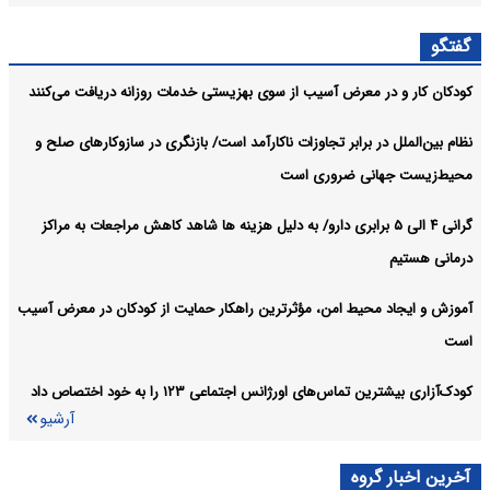
بیش از ۷۱۶ هزار مسافر با متروی تهران در مراسم جاماندگان اربعین
اجتماعی:
گفتگو
جابجا شدند
کودکان کار و در معرض آسیب از سوی بهزیستی خدمات روزانه دریافت می‌کنند
احتمالا سامانه‌های تامین اجتماعی موقتا قطع می‌شود
اجتماعی:
آرشیو
نظام بین‌الملل در برابر تجاوزات ناکارآمد است/ بازنگری در سازوکارهای صلح و
محیط‌زیست جهانی ضروری است
گرانی ۴ الی ۵ برابری دارو/ به دلیل هزینه ها شاهد کاهش مراجعات به مراکز
درمانی هستیم
آموزش و ایجاد محیط امن، مؤثرترین راهکار حمایت از کودکان در معرض آسیب
است
کودک‌آزاری بیشترین تماس‌های اورژانس اجتماعی ۱۲۳ را به خود اختصاص داد
آرشیو
آخرین اخبار گروه