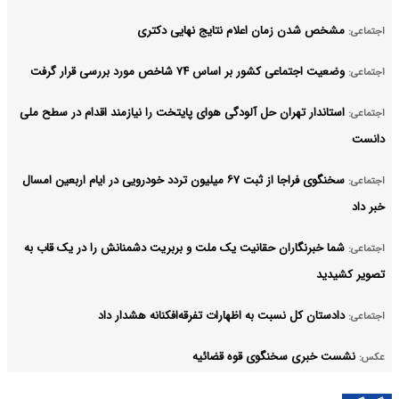
مشخص شدن زمان اعلام نتایج نهایی دکتری
اجتماعی:
وضعیت اجتماعی کشور بر اساس ۷۴ شاخص مورد بررسی قرار گرفت
اجتماعی:
استاندار تهران حل آلودگی هوای پایتخت را نیازمند اقدام در سطح ملی
اجتماعی:
دانست
سخنگوی فراجا از ثبت ۶۷ میلیون تردد خودرویی در ایام اربعین امسال
اجتماعی:
خبر داد
شما خبرنگاران حقانیت یک ملت و بربریت دشمنانش را در یک قاب به
اجتماعی:
تصویر کشیدید
دادستان کل نسبت به اظهارات تفرقه‌افکنانه هشدار داد
اجتماعی:
نشست خبری سخنگوی قوه قضائیه
عکس:
مراقب «بمباران خبری» دشمن برای ایجاد ناامیدی در جامعه باشیم
اجتماعی: