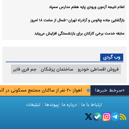
اعلام نتیجه آزمون ورودی پایه هفتم مدارس سمپاد
بازگشایی جاده چالوس و آزادراه تهران–شمال از ساعت ۱۸ امروز
سابقه خدمت برخی کارکنان برای بازنشستگی افزایش می‌یابد
وب گردی
فروش اقساطی خودرو
ساختمان پزشکان
جم فری فایر
ا افزایش می‌یابد
سرخط خبرها
اهواز: ۲۰ نفر از ساکنان مجتمع مسکونی در آتش‌سوزی نجات یافتند
ارتباط با ما
|
درباره ما
|
پیوندها
|
تبلیغات