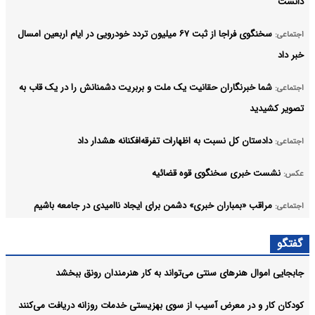
دانست
سخنگوی فراجا از ثبت ۶۷ میلیون تردد خودرویی در ایام اربعین امسال
اجتماعی:
خبر داد
شما خبرنگاران حقانیت یک ملت و بربریت دشمنانش را در یک قاب به
اجتماعی:
تصویر کشیدید
دادستان کل نسبت به اظهارات تفرقه‌افکنانه هشدار داد
اجتماعی:
نشست خبری سخنگوی قوه قضائیه
عکس:
مراقب «بمباران خبری» دشمن برای ایجاد ناامیدی در جامعه باشیم
اجتماعی:
خبرنگاران شانه‌به‌شانه امدادگران، راویان ایثار هستند
اجتماعی:
گفتگو
آرشیو
جابجایی اموال هنرهای سنتی می‌تواند به کار هنرمندان رونق ببخشد
کودکان کار و در معرض آسیب از سوی بهزیستی خدمات روزانه دریافت می‌کنند