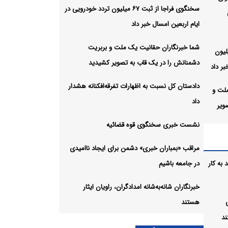
سخنگوی فراجا از ثبت ۶۷ میلیون تردد خودرویی در
ایام اربعین امسال خبر داد
شما خبرنگاران حقانیت یک ملت و بربریت
ا از ثبت ۶۷ میلیون
دشمنانش را در یک قاب به تصویر کشیدید
بر داد
دادستان کل نسبت به اظهارات تفرقه‌افکنانه هشدار
لت و
داد
ویر
نشست خبری سخنگوی قوه قضائیه
ت
مراقب «بمباران خبری» دشمن برای ایجاد ناامیدی
به کار
در جامعه باشیم
ئیه
خبرنگاران شانه‌به‌شانه امدادگران، راویان ایثار
هستند
 برای
ند