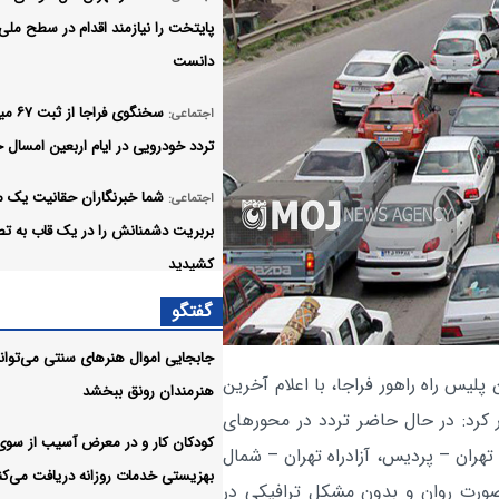
پایتخت را نیازمند اقدام در سطح ملی
دانست
سخنگوی فراج
اجتماعی:
تردد خودرویی در ایام اربعین امسال خ
شما خبرنگاران حقانیت یک م
اجتماعی:
بربریت دشمنانش را در یک قاب به تص
کشیدید
گفتگو
دادستان کل نسبت به اظهارا
اجتماعی:
تفرقه‌افکنانه هشدار داد
جابجایی اموال هنرهای سنتی می‌تواند 
س راه راهور فراجا، با اعلام آخرین
هنرمندان رونق ببخشد
نشست خبری سخنگوی قوه قضا
عکس:
کرد: در حال حاضر تردد در محورهای
کودکان کار و در معرض آسیب از سوی
مراقب «بمباران خبری» دشمن
اجتماعی:
 تهران – پردیس، آزادراه تهران – شمال
بهزیستی خدمات روزانه دریافت می‌کن
ایجاد ناامیدی در جامعه باشیم
صورت روان و بدون مشکل ترافیکی در