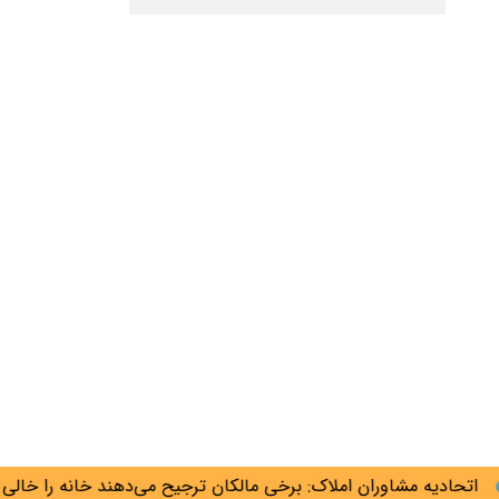
حادیه مشاوران املاک: برخی مالکان ترجیح می‌دهند خانه را خالی نگه 