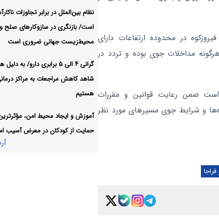
نظام بین‌الملل در برابر تجاوزات ناکارآ
خبرنگاران شانه‌به‌شانه امدادگ
اجتماعی:
است/ بازنگری در سازوکارهای صلح و
راویان ایثار هستند
یروزکوه در محدوده ارتفاعات دارای
محیط‌زیست جهانی ضروری است
آر
رگونه مداخلات جوی بوده و تردد در
گرانی ۴ الی ۵ برابری دارو/ به دلی
شاهد کاهش مراجعات به مراکز درمان
هستیم
است ضمن رعایت قوانین و مقررات
‌ها و شرایط جوی مسیرهای مورد نظر
آموزش و ایجاد محیط امن، مؤثرترین 
حمایت از کودکان در معرض آسیب ا
آر
فراجا