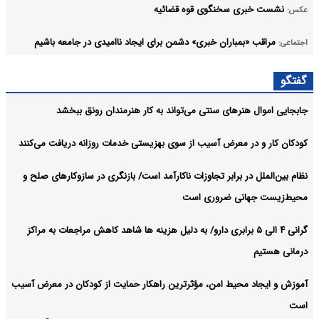
نشست خبری سخنگوی قوه قضائیه
عکس:
مراقب «بمباران خبری» دشمن برای ایجاد ناامیدی در جامعه باشیم
اجتماعی:
خبرنگاران شانه‌به‌شانه امدادگران، راویان ایثار هستند
اجتماعی:
گفتگو
آرشیو
جابجایی اموال هنرهای سنتی می‌تواند به کار هنرمندان رونق ببخشد
کودکان کار و در معرض آسیب از سوی بهزیستی خدمات روزانه دریافت می‌کنند
نظام بین‌الملل در برابر تجاوزات ناکارآمد است/ بازنگری در سازوکارهای صلح و
محیط‌زیست جهانی ضروری است
گرانی ۴ الی ۵ برابری دارو/ به دلیل هزینه ها شاهد کاهش مراجعات به مراکز
درمانی هستیم
آموزش و ایجاد محیط امن، مؤثرترین راهکار حمایت از کودکان در معرض آسیب
است