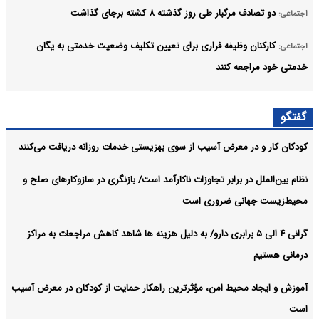
دو تصادف مرگبار طی روز گذشته ۸ کشته برجای گذاشت
اجتماعی:
کارکنان وظیفه فراری برای تعیین تکلیف وضعیت خدمتی به یگان
اجتماعی:
خدمتی خود مراجعه کنند
راه اندازی سامانه تخصصی قوانین تأمین اجتماعی
اجتماعی:
گفتگو
دیدار وزیر علوم با رئیس بیت‌الحکمه عراق برای توسعه همکاری‌های
اجتماعی:
کودکان کار و در معرض آسیب از سوی بهزیستی خدمات روزانه دریافت می‌کنند
علمی
آرشیو
نظام بین‌الملل در برابر تجاوزات ناکارآمد است/ بازنگری در سازوکارهای صلح و
محیط‌زیست جهانی ضروری است
گرانی ۴ الی ۵ برابری دارو/ به دلیل هزینه ها شاهد کاهش مراجعات به مراکز
درمانی هستیم
آموزش و ایجاد محیط امن، مؤثرترین راهکار حمایت از کودکان در معرض آسیب
است