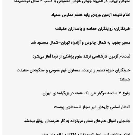
نخبگان ایرانی در المپیاد جهانی هوش مصنوعی با کسب ۴ مدال درخشیدند
اعلام نتیجه آزمون ورودی پایه هفتم مدارس سمپاد
خبرنگاران؛ روایتگران حماسه و پاسداران حقیقت
مسیر جنوب به شمال چالوس و آزادراه تهران–شمال مسدود شد
ثبت‌نام‌ آزمون کارشناسی ارشد علوم پزشکی از فردا آغاز می‌شود
خبرنگاران حوزه تعلیم و تربیت، معمارانِ فهم عمومی و سنگربانانِ حقیقت
هستند
وقوع ۳ سانحه مرگبار طی یک هفته در بزرگراه‌های تهران
انتشار اسامی ژل‌های غیر مجاز شستشوی پوست
جابجایی اموال هنرهای سنتی می‌تواند به کار هنرمندان رونق ببخشد
اعلام جزئیات ثبت ادعا، تهیه نقشه UTM و ارائه مادر سند