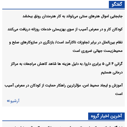
اعلام جزئیات ثبت ادعا، تهیه نقشه UTM و ارائه مادر سند
اجتماعی:
گفتگو
آرشیو
جابجایی اموال هنرهای سنتی می‌تواند به کار هنرمندان رونق ببخشد
کودکان کار و در معرض آسیب از سوی بهزیستی خدمات روزانه دریافت می‌کنند
نظام بین‌الملل در برابر تجاوزات ناکارآمد است/ بازنگری در سازوکارهای صلح و
محیط‌زیست جهانی ضروری است
گرانی ۴ الی ۵ برابری دارو/ به دلیل هزینه ها شاهد کاهش مراجعات به مراکز
درمانی هستیم
آموزش و ایجاد محیط امن، مؤثرترین راهکار حمایت از کودکان در معرض آسیب
است
آرشیو
آخرین اخبار گروه