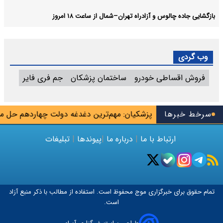
بازگشایی جاده چالوس و آزادراه تهران–شمال از ساعت ۱۸ امروز
وب گردی
فروش اقساطی خودرو
ساختمان پزشکان
جم فری فایر
پایان شهریور
سرخط خبرها
پزشکیان: مهم‌ترین دغدغه دولت چهاردهم حل مش
ارتباط با ما
|
درباره ما
|
پیوندها
|
تبلیغات
تمام حقوق برای خبرگزاری
موج
محفوظ است. استفاده از مطالب با ذکر منبع آزاد
است.