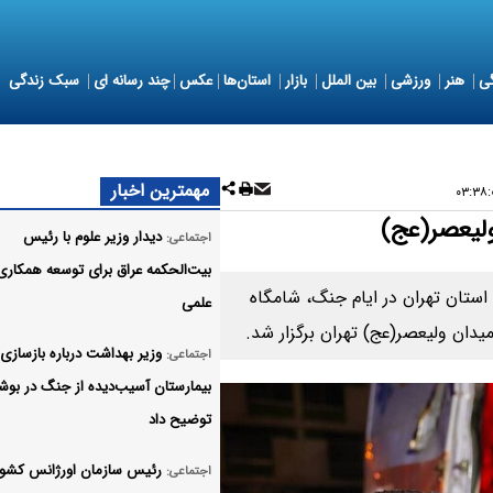
ی
هنر
ورزشی
بین الملل
بازار
استان‌ها
عکس
چند رسانه ای
سبک زندگی
مهمترین اخبار
ولیعصر(عج)
دیدار وزیر علوم با رئیس
اجتماعی:
بیت‌الحکمه عراق برای توسعه همکاری
استان تهران در ایام جنگ، شامگاه
علمی
یدان ولیعصر(عج) تهران برگزار شد.
وزیر بهداشت درباره بازسازی
اجتماعی:
بیمارستان آسیب‌دیده از جنگ در بوش
توضیح داد
رئیس سازمان اورژانس کشور
اجتماعی: