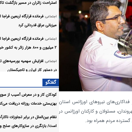
استراحت زائران در مسیر بازگشت تاکی
فرمانده قرارگاه اربعین فراجا از
اجتماعی:
میزبانی عراق قدردانی کرد
فرمانده قرارگاه اربعین فراجا ا
اجتماعی:
۲ میلیون و ۸۰۰ هزار زائر به کشور خبر داد
افزایش سهمیه بورسیه‌های 
اجتماعی:
در دستور کار ایران و تاجیکستان
گفتگو
وزیر علوم از پیگیری ثبت زبا
اجتماعی:
فارسی در یونسکو خبر داد
کودکان کار و در معرض آسیب از سوی
فداکاری‌های نیروهای اورژانس استان
بهزیستی خدمات روزانه دریافت می‌کن
اعلام فرصت دوباره برای غایبا
اجتماعی:
ندان، مسئولان و کارکنان اورژانس در
موجه امتحانات نهایی پایه دوازدهم
نظام بین‌الملل در برابر تجاوزات ناکارآ
 گسترده مردم همراه بود.
است/ بازنگری در سازوکارهای صلح و
بیش از ۷۱۶ هزار مسافر با 
اجتماعی: