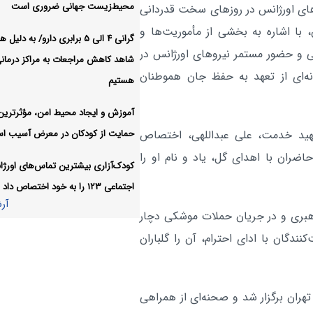
محیط‌زیست جهانی ضروری است
وهای اورژانس در روزهای سخت قدردانی
تهران در مراسم جاماندگان اربعین جاب
با اشاره به بخشی از مأموریت‌ها و
شدند
گرانی ۴ الی ۵ برابری دارو/ به دلی
گی و حضور مستمر نیروهای اورژانس در
شاهد کاهش مراجعات به مراکز درمان
احتمالا سامانه‌های تامین اجت
اجتماعی:
نه‌ای از تعهد به حفظ جان هموطنان
هستیم
موقتا قطع می‌شود
آر
آموزش و ایجاد محیط امن، مؤثرترین 
حمایت از کودکان در معرض آسیب ا
هید خدمت، علی عبداللهی، اختصاص
ران با اهدای گل، یاد و نام او را
کودک‌آزاری بیشترین تماس‌های اورژ
اجتماعی ۱۲۳ را به خود اختصاص داد
آر
هبری و در جریان حملات موشکی دچار
دگان با ادای احترام، آن را گلباران
یعصر(عج) تهران برگزار شد و صحنه‌ای از همراهی