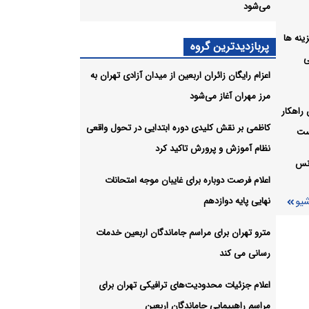
می‌شود
جا
ل هزینه ها
پربازدیدترین گروه
ی
ماعی
اعزام رایگان زائران اربعین از میدان آزادی تهران به
مرز مهران آغاز می‌شود
شیو
راهکار
کاظمی بر نقش کلیدی دوره ابتدایی در تحول واقعی
ست
نظام آموزش و پرورش تاکید کرد
انس
اعلام فرصت دوباره برای غایبان موجه امتحانات
شیو
نهایی پایه دوازدهم
مترو تهران برای مراسم جاماندگان اربعین خدمات
رسانی می کند
اعلام جزئیات محدودیت‌های ترافیکی تهران برای
مراسم راهپیمایی جاماندگان اربعین