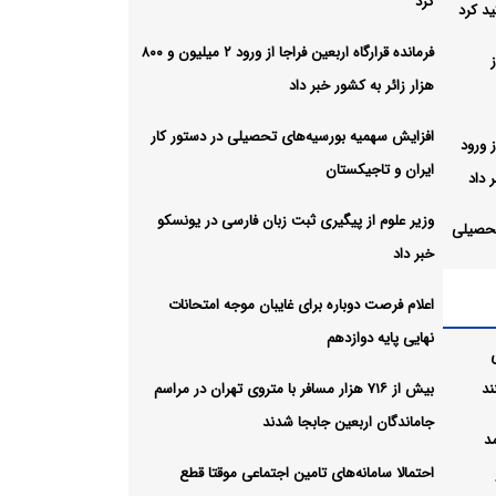
کرد
د کرد
فرمانده قرارگاه اربعین فراجا از ورود ۲ میلیون و ۸۰۰
هزار زائر به کشور خبر داد
افزایش سهمیه بورسیه‌های تحصیلی در دستور کار
ز ورود
ایران و تاجیکستان
وزیر علوم از پیگیری ثبت زبان فارسی در یونسکو
تحصیلی
خبر داد
اعلام فرصت دوباره برای غایبان موجه امتحانات
ن
نهایی پایه دوازدهم
ند
بیش از ۷۱۶ هزار مسافر با متروی تهران در مراسم
ن
جاماندگان اربعین جابجا شدند
مد
احتمالا سامانه‌های تامین اجتماعی موقتا قطع
متروی