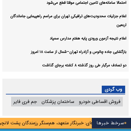
احتمالا سامانه‌های تامین اجتماعی موقتا قطع می‌شود
اعلام جزئیات محدودیت‌های ترافیکی تهران برای مراسم راهپیمایی جاماندگان
اربعین
اعلام نتیجه آزمون ورودی پایه هفتم مدارس سمپاد
بازگشایی جاده چالوس و آزادراه تهران–شمال از ساعت ۱۸ امروز
دو تصادف مرگبار طی روز گذشته ۸ کشته برجای گذاشت
وب گردی
فروش اقساطی خودرو
ساختمان پزشکان
جم فری فایر
د
سرخط خبرها
محسنی اژه‌ای: خبرنگار متعهد، هم‌سنگر رزمندگان پشت لانچر اس