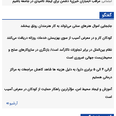
مراقب «بمباران خبری» دشمن برای ایجاد ناامیدی در جامعه باشیم
اجتماعی:
خبرنگاران شانه‌به‌شانه امدادگران، راویان ایثار هستند
اجتماعی:
گفتگو
آرشیو
جابجایی اموال هنرهای سنتی می‌تواند به کار هنرمندان رونق ببخشد
کودکان کار و در معرض آسیب از سوی بهزیستی خدمات روزانه دریافت می‌کنند
نظام بین‌الملل در برابر تجاوزات ناکارآمد است/ بازنگری در سازوکارهای صلح و
محیط‌زیست جهانی ضروری است
گرانی ۴ الی ۵ برابری دارو/ به دلیل هزینه ها شاهد کاهش مراجعات به مراکز
درمانی هستیم
آموزش و ایجاد محیط امن، مؤثرترین راهکار حمایت از کودکان در معرض آسیب
است
آرشیو