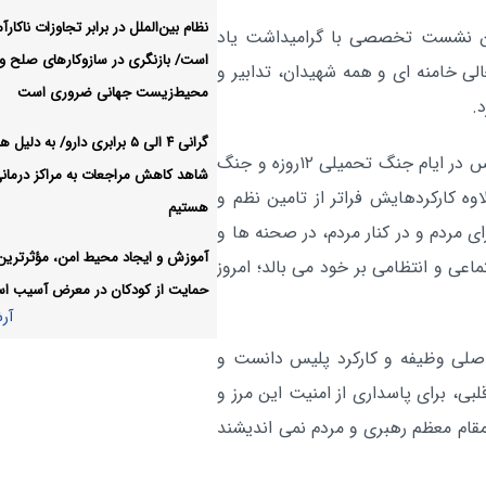
نظام بین‌الملل در برابر تجاوزات ناکارآ
این نشست تخصصی با گرامیداشت یاد
مراقب «بمباران خبری» دشمن
اجتماعی:
است/ بازنگری در سازوکارهای صلح و
ایجاد ناامیدی در جامعه باشیم
لی خامنه ای و همه شهیدان، تدابیر و
محیط‌زیست جهانی ضروری است
آر
.
گرانی ۴ الی ۵ برابری دارو/ به دلی
جانشین فرمانده کل انتظامی با اشاره به نقش آفرینی پلیس در ایام جنگ تحمیلی ۱۲روزه و جنگ
شاهد کاهش مراجعات به مراکز درمان
وه کارکردهایش فراتر از تامین نظم و
هستیم
 مردم و در کنار مردم، در صحنه ها و
آموزش و ایجاد محیط امن، مؤثرترین 
ی و انتظامی بر خود می بالد؛ امروز
حمایت از کودکان در معرض آسیب ا
آر
اصلی وظیفه و کارکرد پلیس دانست و
 قلبی، برای پاسداری از امنیت این مرز و
مقام معظم رهبری و مردم نمی اندیشند