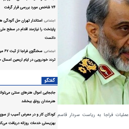
۷۴ شاخص مورد بررسی قرار گرفت
استاندار تهران حل آلودگی ه
اجتماعی:
پایتخت را نیازمند اقدام در سطح ملی
دانست
سخنگوی فراج
اجتماعی:
تردد خودرویی در ایام اربعین امسال خ
شما خبرنگاران حقانیت یک م
اجتماعی:
گفتگو
بربریت دشمنانش را در یک قاب به تص
کشیدید
جابجایی اموال هنرهای سنتی می‌تواند 
هنرمندان رونق ببخشد
دادستان کل نسبت به اظهارا
اجتماعی:
تفرقه‌افکنانه هشدار داد
عملیات فراجا به ریاست سردار قاسم
کودکان کار و در معرض آسیب از سوی
بهزیستی خدمات روزانه دریافت می‌کن
نشست خبری سخنگوی قوه قضا
عکس: