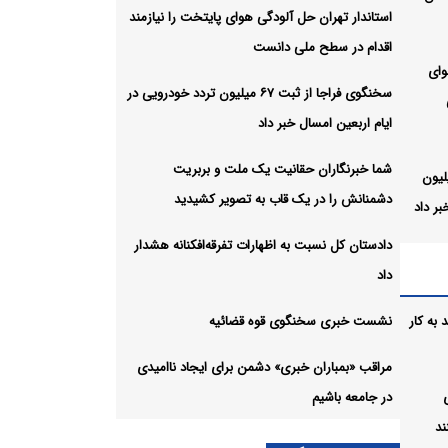
استاندار تهران حل آلودگی هوای پایتخت را نیازمند
اقدام در سطح ملی دانست
وای
سخنگوی فراجا از ثبت ۶۷ میلیون تردد خودرویی در
ایام اربعین امسال خبر داد
شما خبرنگاران حقانیت یک ملت و بربریت
ا از ثبت ۶۷ میلیون
دشمنانش را در یک قاب به تصویر کشیدید
بر داد
دادستان کل نسبت به اظهارات تفرقه‌افکنانه هشدار
لت و
داد
ویر
به کار
نشست خبری سخنگوی قوه قضائیه
ت
مراقب «بمباران خبری» دشمن برای ایجاد ناامیدی
در جامعه باشیم
ند
ئیه