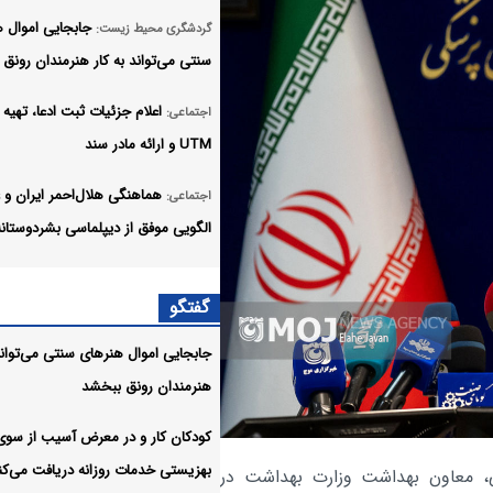
جابجایی اموال 
گردشگری محیط زیست:
سنتی می‌تواند به کار هنرمندان رونق
اعلام جزئیات ثبت ادعا، تهیه
اجتماعی:
UTM و ارائه مادر سند
هماهنگی هلال‌احمر ایران و 
اجتماعی:
الگویی موفق از دیپلماسی بشردوستان
پرداخت مطالبات بازنشستگان
اجتماعی:
گفتگو
اولویت تأمین اجتماعی؛ پیگیری برای 
منابع ادامه دارد
جابجایی اموال هنرهای سنتی می‌تواند 
هنرمندان رونق ببخشد
تردد در تمامی محورهای شما
اجتماعی:
مسیرهای مرزهای اربعین روان است
کودکان کار و در معرض آسیب از سوی
بهزیستی خدمات روزانه دریافت می‌کن
، معاون بهداشت وزارت بهداشت در
بدون اختلال سامانه‌های تامی
اجتماعی: