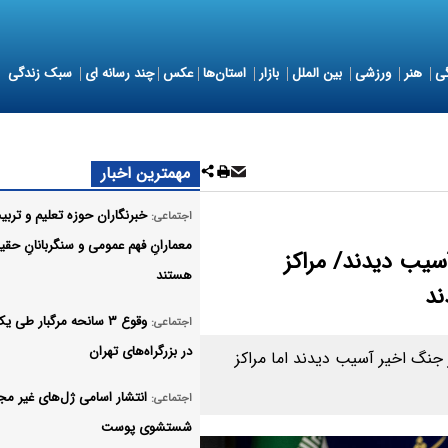
ی
هنر
ورزشی
بین الملل
بازار
استان‌ها
عکس
چند رسانه ای
سبک زندگی
مهمترین اخبار
خبرنگاران حوزه تعلیم و تربی
اجتماعی:
معمارانِ فهم عمومی و سنگربانانِ حق
آسیب دیدند/ مراکز
هستند
وقوع ۳ سانحه مرگبار طی 
اجتماعی:
در بزرگراه‌های تهران
اشت و درمان در جنگ اخیر آسیب دیدند اما مراکز
انتشار اسامی ژل‌های غیر مجا
اجتماعی:
شستشوی پوست