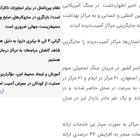
خیر اظهارداشت: در جنگ آمریکایی
اجتماعی در دسترس است
نظام بین‌الملل در برابر تجاوزات ناکارآ
ن المللی و انسانی و به مراکز بهداشت
است/ بازنگری در سازوکارهای صلح و
وزیر علوم از حماسه مردم عرا
اجتماعی:
ه جایگزینی مراکز آسیب‌دیده کردند.
محیط‌زیست جهانی ضروری است
بدرقه رهبر شهید قدردانی کرد
آر
گرانی ۴ الی ۵ برابری دارو/ به دلی
در کمتر از ۴۸ ساعت، تمامی استان‌ها مراکز آسیب‌دیده را جایگزین
شاهد کاهش مراجعات به مراکز درمان
هستیم
ت و درمان در سراسر کشور در جریان جنگ تحمیلی سوم
آموزش و ایجاد محیط امن، مؤثرترین 
مورد حمله قرار گرفت، از جمله ۴۸ مرکز در اهواز، ۲۱ مرکز در اصفهان، ۲۰ مرکز در ایلام و ۲۱ مرکز در
حمایت از کودکان در معرض آسیب ا
شت به سرعت در محل حاضر شدند و در
آر
د و یک نفر مادر باردار نیز در میان
 مراکز به صورت سیار نیز خدمات ارائه
کردند و برخی مراکز از صبح تا شب فعال شدند. این اقدامات منجر به افزایش ۳۶ درصدی ارائه