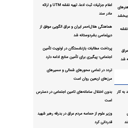
اعلام جزئیات ثبت ادعا، تهیه نقشه UTM و ارائه
هنرهای
مادر سند
 ببخشد
هماهنگی هلال‌احمر ایران و عراق الگویی موفق از
 نقشه
دیپلماسی بشردوستانه شد
پرداخت مطالبات بازنشستگان در اولویت تأمین
عراق
اجتماعی؛ پیگیری برای تأمین منابع ادامه دارد
ه شد
تردد در تمامی محورهای شمالی و مسیرهای
 در
مرزهای اربعین روان است
تأمین
به کار
بدون اختلال سامانه‌های تامین اجتماعی در دسترس
است
لی و
وزیر علوم از حماسه مردم عراق در بدرقه رهبر شهید
ند
قدردانی کرد
ن