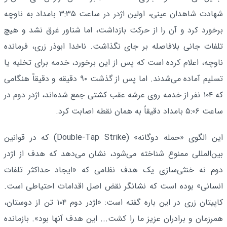
شهادت شاهدان عینی، اولین اژدر در ساعت ۳:۳۵ بامداد به ناوچه
برخورد کرد و آن را از حرکت بازداشت، اما شناور غرق نشد و هیچ
تلفات جانی بلافاصله بر جای نگذاشت. ناخدا ابوذر زری، فرمانده
ناوچه، اعلام کرده است که پس از این برخورد، خدمه برای تخلیه یا
تسلیم آماده می‌شدند. اما پس از گذشت ۹۰ دقیقه و دقیقاً هنگامی
که ۱۰۴ نفر از خدمه روی عرشه عقب کشتی جمع شده‌اند، اژدر دوم در
ساعت ۵:۰۶ بامداد دقیقاً به همان نقطه اصابت کرد.
این الگوی «حمله دوگانه» (Double‑Tap Strike) که در قوانین
بین‌المللی ممنوع شناخته می‌شود، نشان می‌دهد که هدف از اژدر
دوم نه خنثی‌سازی یک هدف نظامی که «ایجاد حداکثر تلفات
انسانی» بوده است که نشانگر نقض اصل اقدامات احتیاطی است.
کاپیتان زری در این باره گفته است: «اژدر دوم ۱۰۴ تن از دوستان،
همرزمان و برادران عزیز ما را کشت... این هدف آنها بود». بازمانده