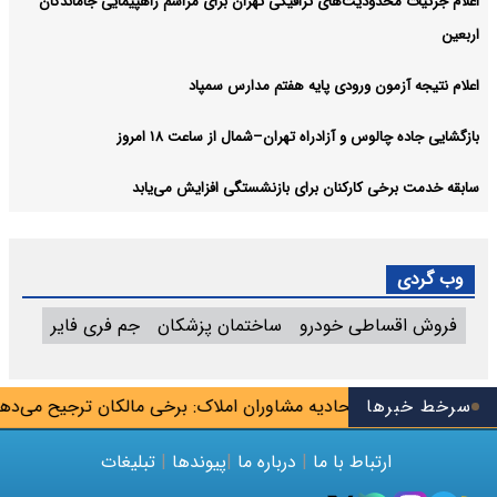
اعلام جزئیات محدودیت‌های ترافیکی تهران برای مراسم راهپیمایی جاماندگان
اربعین
اعلام نتیجه آزمون ورودی پایه هفتم مدارس سمپاد
بازگشایی جاده چالوس و آزادراه تهران–شمال از ساعت ۱۸ امروز
سابقه خدمت برخی کارکنان برای بازنشستگی افزایش می‌یابد
وب گردی
فروش اقساطی خودرو
ساختمان پزشکان
جم فری فایر
‌بلاگرها»
سرخط خبرها
اتحادیه مشاوران املاک: برخی مالکان ترجیح می‌دهند خا
ارتباط با ما
|
درباره ما
|
پیوندها
|
تبلیغات