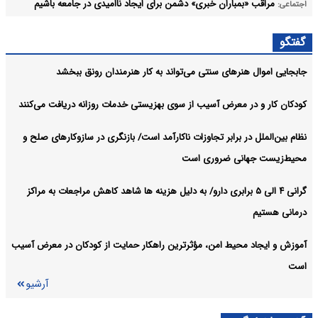
مراقب «بمباران خبری» دشمن برای ایجاد ناامیدی در جامعه باشیم
اجتماعی:
خبرنگاران شانه‌به‌شانه امدادگران، راویان ایثار هستند
اجتماعی:
گفتگو
آرشیو
جابجایی اموال هنرهای سنتی می‌تواند به کار هنرمندان رونق ببخشد
کودکان کار و در معرض آسیب از سوی بهزیستی خدمات روزانه دریافت می‌کنند
نظام بین‌الملل در برابر تجاوزات ناکارآمد است/ بازنگری در سازوکارهای صلح و
محیط‌زیست جهانی ضروری است
گرانی ۴ الی ۵ برابری دارو/ به دلیل هزینه ها شاهد کاهش مراجعات به مراکز
درمانی هستیم
آموزش و ایجاد محیط امن، مؤثرترین راهکار حمایت از کودکان در معرض آسیب
است
آرشیو