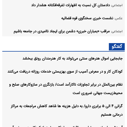
دادستان کل نسبت به اظهارات تفرقه‌افکنانه هشدار داد
اجتماعی:
نشست خبری سخنگوی قوه قضائیه
عکس:
مراقب «بمباران خبری» دشمن برای ایجاد ناامیدی در جامعه باشیم
اجتماعی:
خبرنگاران شانه‌به‌شانه امدادگران، راویان ایثار هستند
اجتماعی:
گفتگو
آرشیو
جابجایی اموال هنرهای سنتی می‌تواند به کار هنرمندان رونق ببخشد
کودکان کار و در معرض آسیب از سوی بهزیستی خدمات روزانه دریافت می‌کنند
نظام بین‌الملل در برابر تجاوزات ناکارآمد است/ بازنگری در سازوکارهای صلح و
محیط‌زیست جهانی ضروری است
گرانی ۴ الی ۵ برابری دارو/ به دلیل هزینه ها شاهد کاهش مراجعات به مراکز
درمانی هستیم