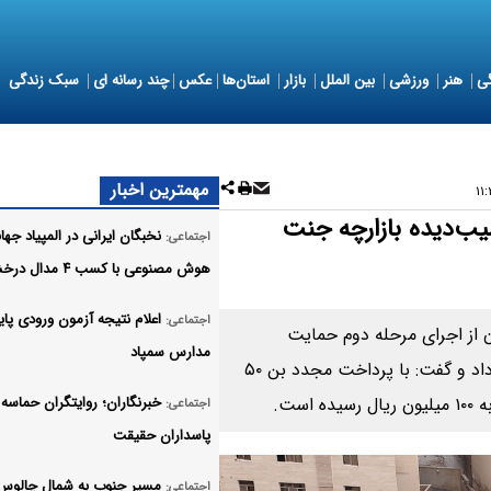
ی
هنر
ورزشی
بین الملل
بازار
استان‌ها
عکس
چند رسانه ای
سبک زندگی
مهمترین اخبار
یب‌دیده بازارچه جنت
نخبگان ایرانی در المپیاد جها
اجتماعی:
هوش مصنوعی با کسب ۴ مدال درخشیدند
اعلام نتیجه آزمون ورودی پای
اجتماعی:
ن از اجرای مرحله دوم حمایت
مدارس سمپاد
معیشتی برای زنان غرفه‌دار آسیب‌دیده بازارچه جنت خبر داد و گفت: با پرداخت مجدد بن ۵۰
ست.
خبرنگاران؛ روایتگران حماسه 
اجتماعی:
پاسداران حقیقت
مسیر جنوب به شمال چالوس
اجتماعی: