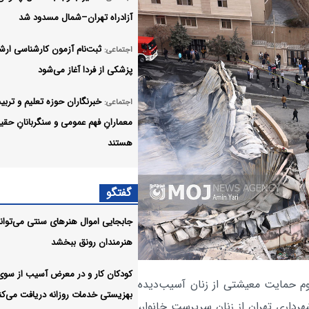
آزادراه تهران–شمال مسدود شد
ثبت‌نام‌ آزمون کارشناسی ارش
اجتماعی:
پزشکی از فردا آغاز می‌شود
خبرنگاران حوزه تعلیم و تربی
اجتماعی:
معمارانِ فهم عمومی و سنگربانانِ حق
هستند
وقوع ۳ سانحه مرگبار طی 
اجتماعی:
گفتگو
در بزرگراه‌های تهران
جابجایی اموال هنرهای سنتی می‌تواند 
انتشار اسامی ژل‌های غیر مجا
اجتماعی:
هنرمندان رونق ببخشد
شستشوی پوست
کودکان کار و در معرض آسیب از سوی
جابجایی اموال 
گردشگری محیط زیست:
دوم حمایت معیشتی از زنان آسیب‌دیده
بهزیستی خدمات روزانه دریافت می‌کن
سنتی می‌تواند به کار هنرمندان رونق
رداری تهران از زنان سرپرست خانوار،