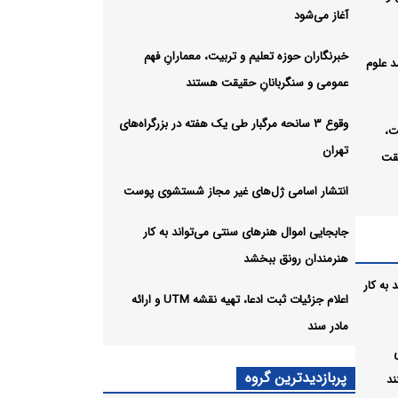
آغاز می‌شود
خبرنگاران حوزه تعلیم و تربیت، معمارانِ فهم
د علوم
عمومی و سنگربانانِ حقیقت هستند
وقوع ۳ سانحه مرگبار طی یک هفته در بزرگراه‌های
ت،
تهران
یقت
انتشار اسامی ژل‌های غیر مجاز شستشوی پوست
یک هفته
جابجایی اموال هنرهای سنتی می‌تواند به کار
هنرمندان رونق ببخشد
به کار
ز
اعلام جزئیات ثبت ادعا، تهیه نقشه UTM و ارائه
مادر سند
هنرهای
پربازدیدترین گروه
ند
 ببخشد