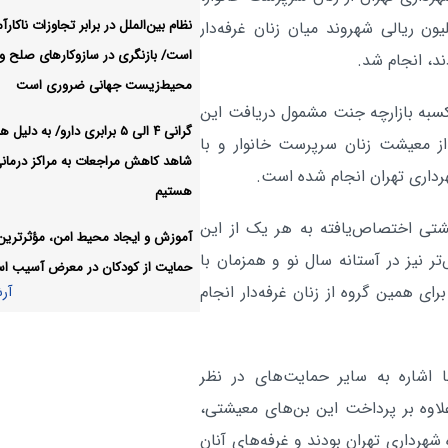
نظام بین‌الملل در برابر تجاوزات ناکارآ
هشت‌ماه مرحله دوم توزیع بن‌های خرید ۵۰ میلیون ریالی شهروند میان زنان غرفه‌دار
اعلام جزئیات ثبت ادعا، تهیه
اجتماعی:
است/ بازنگری در سازوکارهای صلح و
د، انجام شد.
UTM و ارائه مادر سند
محیط‌زیست جهانی ضروری است
آر
مرحله نیز حدود ۷۰ نفر از بانوان کسبه بازارچه جنت مشمول دریافت این
گرانی ۴ الی ۵ برابری دارو/ به دلی
از معیشت زنان سرپرست خانوار و با
شاهد کاهش مراجعات به مراکز درمان
هرداری تهران انجام شده است.
هستیم
شتی اختصاص‌یافته به هر یک از این
آموزش و ایجاد محیط امن، مؤثرترین 
 پیش‌تر نیز در آستانه سال نو و همزمان با
حمایت از کودکان در معرض آسیب ا
 بن‌های ۵۰ میلیون ریالی برای همین گروه از زنان غرفه‌دار انجام
آر
 اشاره به سایر حمایت‌های در نظر
لاوه بر پرداخت این بن‌های معیشتی،
اده شهرداری تهران بودند و غرفه‌های آنان