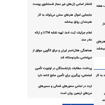
انتشار اسامی ژل‌های غیر مجاز شستشوی پوست
یک هفته
جابجایی اموال هنرهای سنتی می‌تواند به کار
هنرمندان رونق ببخشد
ز
اعلام جزئیات ثبت ادعا، تهیه نقشه UTM و ارائه
مادر سند
هنرهای
 ببخشد
هماهنگی هلال‌احمر ایران و عراق الگویی موفق از
دیپلماسی بشردوستانه شد
 نقشه
پرداخت مطالبات بازنشستگان در اولویت تأمین
به کار
اجتماعی؛ پیگیری برای تأمین منابع ادامه دارد
عراق
ه شد
تردد در تمامی محورهای شمالی و مسیرهای
مرزهای اربعین روان است
 در
ند
تأمین