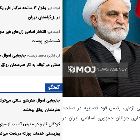
وقوع ۳ سانحه مرگبار طی 
اجتماعی:
در بزرگراه‌های تهران
انتشار اسامی ژل‌های غیر مجا
اجتماعی:
شستشوی پوست
جابجایی اموال 
گردشگری محیط زیست:
سنتی می‌تواند به کار هنرمندان رونق
اعلام جزئیات ثبت ادعا، تهیه
اجتماعی:
گفتگو
UTM و ارائه مادر سند
جابجایی اموال هنرهای سنتی می‌تواند 
هماهنگی هلال‌احمر ایران و 
اجتماعی:
 اژه‌ای، رئیس قوه قضاییه در صفحه
هنرمندان رونق ببخشد
الگویی موفق از دیپلماسی بشردوستان
ری جوانان جمهوری اسلامی ایران در
کودکان کار و در معرض آسیب از سوی
پرداخت مطالبات بازنشستگان
اجتماعی:
بهزیستی خدمات روزانه دریافت می‌کن
اولویت تأمین اجتماعی؛ پیگیری برای 