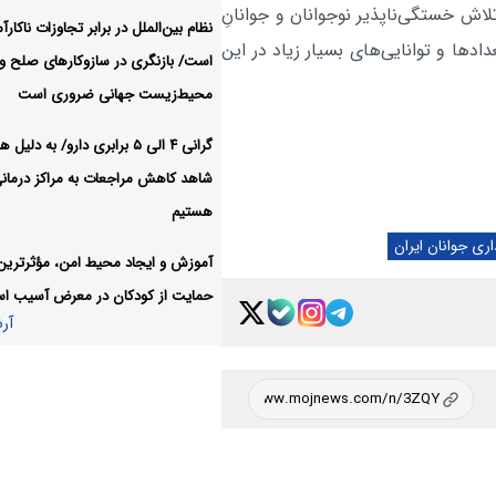
ش خستگی‌ناپذیر نوجوانان و جوانانِ
منابع ادامه دارد
نظام بین‌الملل در برابر تجاوزات ناکارآ
دها و توانایی‌های بسیار زیاد در این
است/ بازنگری در سازوکارهای صلح و
تردد در تمامی محورهای شما
اجتماعی:
محیط‌زیست جهانی ضروری است
مسیرهای مرزهای اربعین روان است
آر
گرانی ۴ الی ۵ برابری دارو/ به دلی
شاهد کاهش مراجعات به مراکز درمان
هستیم
اری جوانان ایران
آموزش و ایجاد محیط امن، مؤثرترین 
حمایت از کودکان در معرض آسیب ا
آر