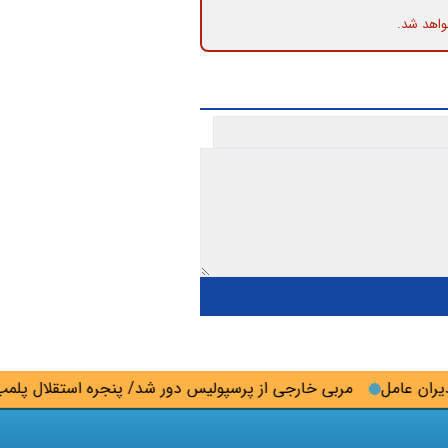
واهد شد.
امل
مربی خارجی از پرسپولیس دور شد/ پنجره استقلال پلمب شد