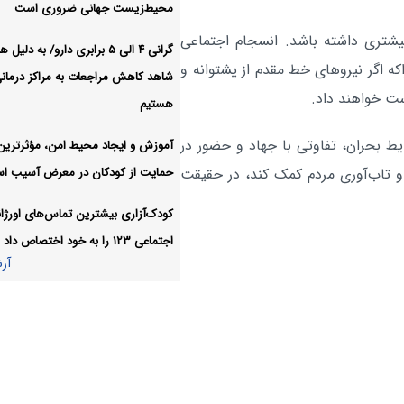
محیط‌زیست جهانی ضروری است
موجه امتحانات نهایی پایه دوازدهم
یشتری داشته باشد. انسجام اجتماعی
گرانی ۴ الی ۵ برابری دارو/ به دلی
بیش از ۷۱۶ هزار مسافر با 
اجتماعی:
ه اگر نیروهای خط مقدم از پشتوانه و
شاهد کاهش مراجعات به مراکز درمان
تهران در مراسم جاماندگان اربعین جاب
ست خواهند داد.
هستیم
شدند
آر
ط بحران، تفاوتی با جهاد و حضور در
آموزش و ایجاد محیط امن، مؤثرترین 
حمایت از کودکان در معرض آسیب ا
 و تاب‌آوری مردم کمک کند، در حقیقت
کودک‌آزاری بیشترین تماس‌های اورژ
اجتماعی ۱۲۳ را به خود اختصاص داد
آر