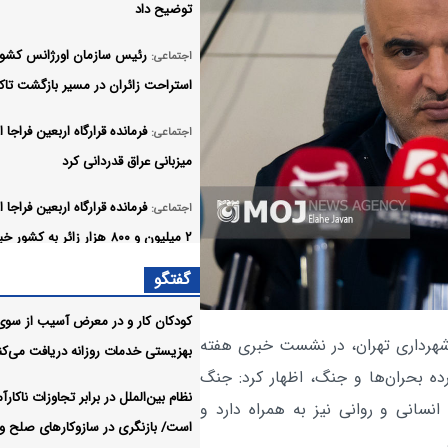
توضیح داد
رئیس سازمان اورژانس کشور
اجتماعی:
استراحت زائران در مسیر بازگشت تاکی
فرمانده قرارگاه اربعین فراجا از
اجتماعی:
میزبانی عراق قدردانی کرد
فرمانده قرارگاه اربعین فراجا ا
اجتماعی:
۲ میلیون و ۸۰۰ هزار زائر به کشور خبر داد
گفتگو
افزایش سهمیه بورسیه‌های 
اجتماعی:
در دستور کار ایران و تاجیکستان
کودکان کار و در معرض آسیب از سوی
هرداری تهران، در نشست خبری هفته
بهزیستی خدمات روزانه دریافت می‌کن
وزیر علوم از پیگیری ثبت زبا
اجتماعی:
ده بحران‌ها و جنگ، اظهار کرد: جنگ
فارسی در یونسکو خبر داد
نظام بین‌الملل در برابر تجاوزات ناکارآ
انسانی و روانی نیز به همراه دارد و
است/ بازنگری در سازوکارهای صلح و
اعلام فرصت دوباره برای غایبا
اجتماعی: