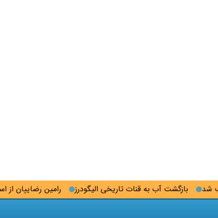
بازگشت آب به قنات تاریخی الیگودرز
رامین رضاییان از استقلال