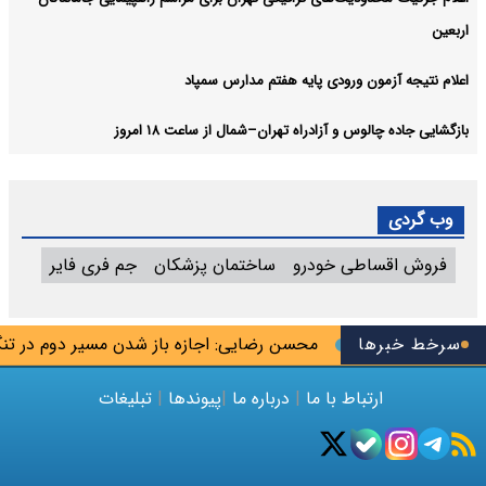
اربعین
اعلام نتیجه آزمون ورودی پایه هفتم مدارس سمپاد
بازگشایی جاده چالوس و آزادراه تهران–شمال از ساعت ۱۸ امروز
وب گردی
فروش اقساطی خودرو
ساختمان پزشکان
جم فری فایر
به جاسوس تیم
سرخط خبرها
محسن رضایی: اجازه باز شدن مسیر دوم در تنگه هر
ارتباط با ما
|
درباره ما
|
پیوندها
|
تبلیغات