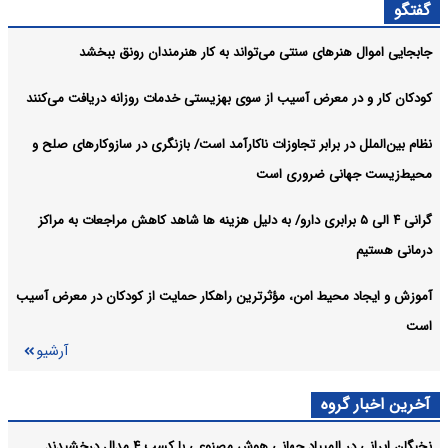
اعلام جزئیات ثبت ادعا، تهیه نقشه UTM و ارائه مادر سند
اجتماعی:
گفتگو
آرشیو
جابجایی اموال هنرهای سنتی می‌تواند به کار هنرمندان رونق ببخشد
کودکان کار و در معرض آسیب از سوی بهزیستی خدمات روزانه دریافت می‌کنند
نظام بین‌الملل در برابر تجاوزات ناکارآمد است/ بازنگری در سازوکارهای صلح و
محیط‌زیست جهانی ضروری است
گرانی ۴ الی ۵ برابری دارو/ به دلیل هزینه ها شاهد کاهش مراجعات به مراکز
درمانی هستیم
آموزش و ایجاد محیط امن، مؤثرترین راهکار حمایت از کودکان در معرض آسیب
است
آرشیو
آخرین اخبار گروه
نخبگان ایرانی در المپیاد جهانی هوش مصنوعی با کسب ۴ مدال درخشیدند